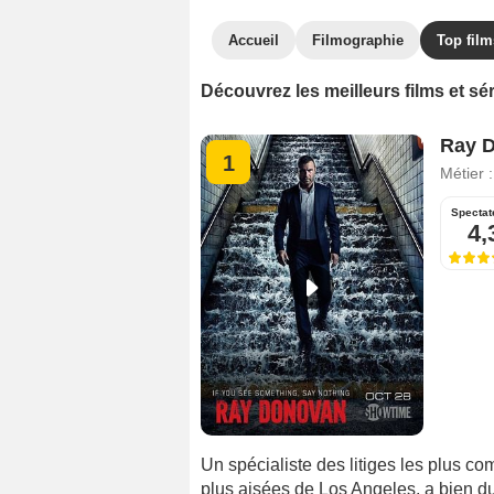
Accueil
Filmographie
Top film
Découvrez les meilleurs films et s
Ray 
1
Métier 
Spectat
4,
Un spécialiste des litiges les plus co
plus aisées de Los Angeles, a bien du