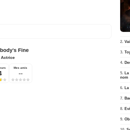
2.
Va
body's Fine
3.
To
:
Actrice
4.
De
eurs
Mes amis
4
--
5.
La 
nom
6.
La 
7.
Ba
8.
Ev
9.
Ob
10.
S