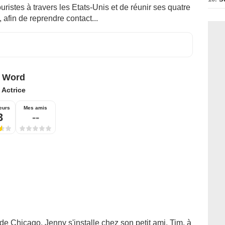
ristes à travers les Etats-Unis et de réunir ses quatre
 afin de reprendre contact...
 Word
:
Actrice
eurs
Mes amis
3
--
de Chicago, Jenny s'installe chez son petit ami, Tim, à