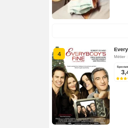
Every
4
Métier 
Spectat
3,