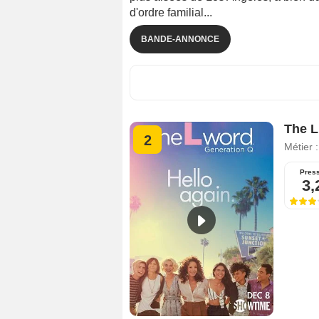
d'ordre familial...
BANDE-ANNONCE
The L
2
Métier 
Pres
3,