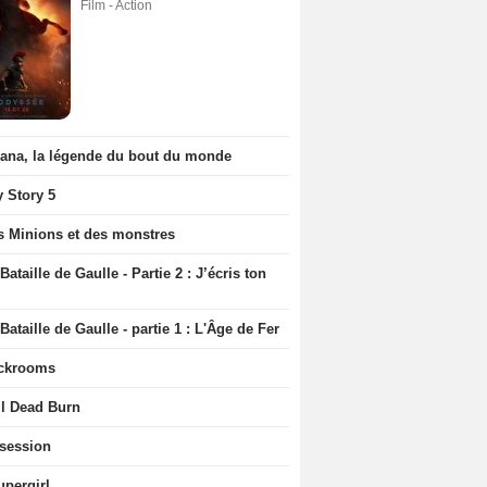
Film - Action
iana, la légende du bout du monde
y Story 5
s Minions et des monstres
Bataille de Gaulle - Partie 2 : J’écris ton
Bataille de Gaulle - partie 1 : L'Âge de Fer
ckrooms
il Dead Burn
session
upergirl