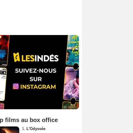
p films au box office
1.
L'Odyssée