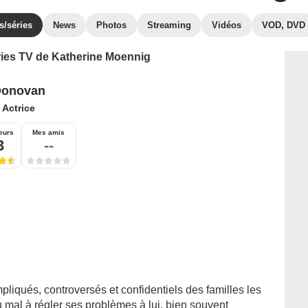
s/séries
News
Photos
Streaming
Vidéos
VOD, DVD
éries TV de Katherine Moennig
Donovan
:
Actrice
eurs
Mes amis
3
--
mpliqués, controversés et confidentiels des familles les
 mal à régler ses problèmes à lui, bien souvent