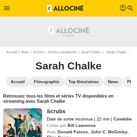
profil
menu
search
Accueil
Stars
Actrice
Actrice canadienne
Sarah Chalke
Sarah Chalke : Films et séries online
Sarah Chalke
Accueil
Filmographie
Top films/séries
News
Phot
Retrouvez tous les films et séries TV disponibles en
streaming avec Sarah Chalke
Scrubs
Date de sortie inconnue
|
22 min
|
Comédie
Créée par
Bill Lawrence
Avec
Donald Faison
,
John C. McGinley
,