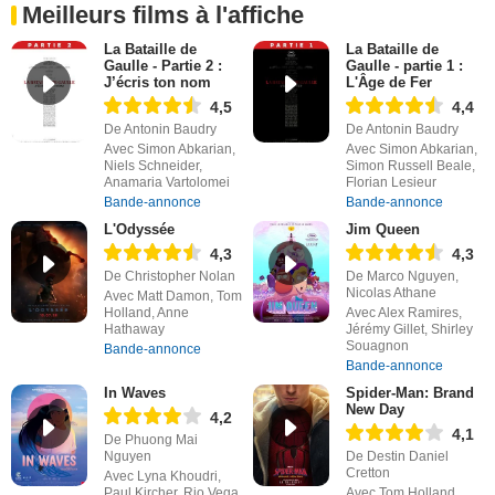
Meilleurs films à l'affiche
La Bataille de
La Bataille de
Gaulle - Partie 2 :
Gaulle - partie 1 :
J’écris ton nom
L'Âge de Fer
4,5
4,4
De Antonin Baudry
De Antonin Baudry
Avec Simon Abkarian,
Avec Simon Abkarian,
Niels Schneider,
Simon Russell Beale,
Anamaria Vartolomei
Florian Lesieur
Bande-annonce
Bande-annonce
L'Odyssée
Jim Queen
4,3
4,3
De Christopher Nolan
De Marco Nguyen,
Nicolas Athane
Avec Matt Damon, Tom
Holland, Anne
Avec Alex Ramires,
Hathaway
Jérémy Gillet, Shirley
Souagnon
Bande-annonce
Bande-annonce
In Waves
Spider-Man: Brand
New Day
4,2
4,1
De Phuong Mai
Nguyen
De Destin Daniel
Cretton
Avec Lyna Khoudri,
Paul Kircher, Rio Vega
Avec Tom Holland,