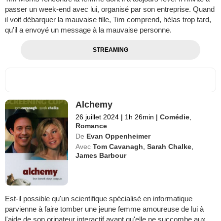
passer un week-end avec lui, organisé par son entreprise. Quand
il voit débarquer la mauvaise fille, Tim comprend, hélas trop tard,
qu'il a envoyé un message à la mauvaise personne.
STREAMING
Alchemy
26 juillet 2024
|
1h 26min
|
Comédie
,
Romance
De
Evan Oppenheimer
Avec
Tom Cavanagh
,
Sarah Chalke
,
James Barbour
Est-il possible qu'un scientifique spécialisé en informatique
parvienne à faire tomber une jeune femme amoureuse de lui à
l'aide de son orinateur interactif avant qu'elle ne succombe aux