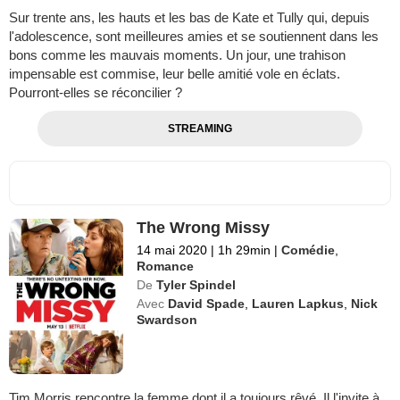
Sur trente ans, les hauts et les bas de Kate et Tully qui, depuis
l'adolescence, sont meilleures amies et se soutiennent dans les
bons comme les mauvais moments. Un jour, une trahison
impensable est commise, leur belle amitié vole en éclats.
Pourront-elles se réconcilier ?
STREAMING
The Wrong Missy
14 mai 2020
|
1h 29min
|
Comédie
,
Romance
De
Tyler Spindel
Avec
David Spade
,
Lauren Lapkus
,
Nick
Swardson
Tim Morris rencontre la femme dont il a toujours rêvé. Il l'invite à