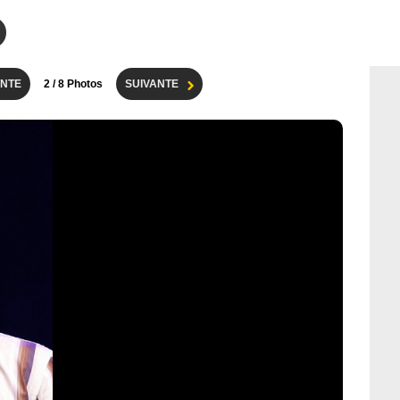
NTE
2
/ 8 Photos
SUIVANTE