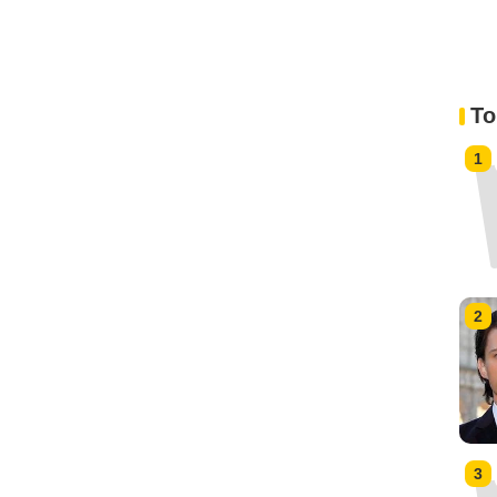
To
1
2
3