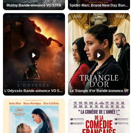
Mutiny Bande-annonce VO STFR
Spider-Man: Brand New Day Bande-annonce VO STFR
L'Odyssée Bande-annonce VO STFR
Le Triangle d'or Bande-annonce VF