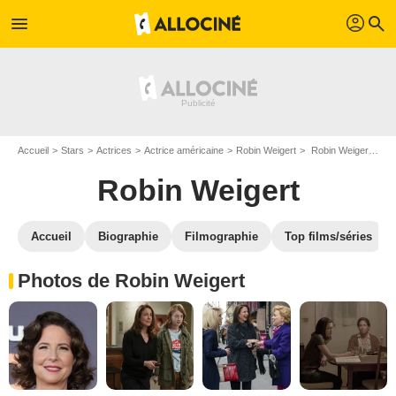
profil
menu
search
Accueil
Stars
Actrices
Actrice américaine
Robin Weigert
Robin Weigert : Photos de ses films et séries
Robin Weigert
Accueil
Biographie
Filmographie
Top films/séries
Photos de Robin Weigert