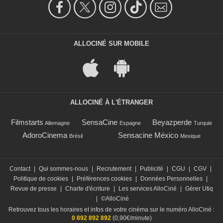
ALLOCINÉ SUR MOBILE
ALLOCINÉ À L'ÉTRANGER
Filmstarts
SensaCine
Beyazperde
Allemagne
Espagne
Turquie
AdoroCinema
Sensacine México
Brésil
Mexique
Contact
|
Qui sommes-nous
|
Recrutement
|
Publicité
|
CGU
|
CGV
|
Politique de cookies
|
Préférences cookies
|
Données Personnelles
|
Revue de presse
|
Charte d'écriture
|
Les services AlloCiné
|
Gérer Utiq
|
©AlloCiné
Retrouvez tous les horaires et infos de votre cinéma sur le numéro AlloCiné :
0 892 892 892
(0,90€/minute)