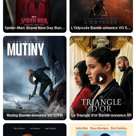
Spider-Man: Brand New Day Bande-annonce VO STFR
L'Odyssée Bande-annonce VO STFR
Mutiny Bande-annonce VO STFR
Le Triangle d'or Bande-annonce VF