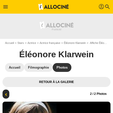
profil
menu
search
Accueil
Stars
Actrice
Actrice française
Éléonore Klarwein
Affiche Éléonore Klarwein
Éléonore Klarwein
Accueil
Filmographie
Photos
RETOUR À LA GALERIE
2
/ 2 Photos