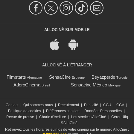
ALLOCINÉ SUR MOBILE
ALLOCINÉ À L'ÉTRANGER
Filmstarts
SensaCine
Beyazperde
Allemagne
Espagne
Turquie
AdoroCinema
Sensacine México
Brésil
Mexique
Contact
|
Qui sommes-nous
|
Recrutement
|
Publicité
|
CGU
|
CGV
|
Politique de cookies
|
Préférences cookies
|
Données Personnelles
|
Revue de presse
|
Charte d'écriture
|
Les services AlloCiné
|
Gérer Utiq
|
©AlloCiné
Retrouvez tous les horaires et infos de votre cinéma sur le numéro AlloCiné :