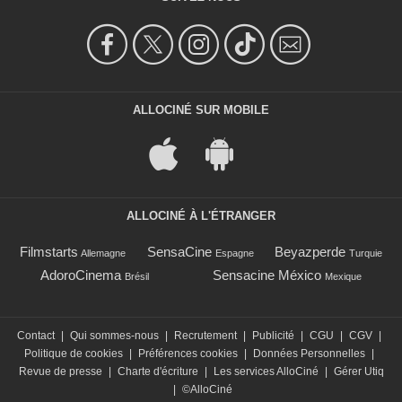
ALLOCINÉ SUR MOBILE
ALLOCINÉ À L'ÉTRANGER
Filmstarts
SensaCine
Beyazperde
Allemagne
Espagne
Turquie
AdoroCinema
Sensacine México
Brésil
Mexique
Contact
|
Qui sommes-nous
|
Recrutement
|
Publicité
|
CGU
|
CGV
|
Politique de cookies
|
Préférences cookies
|
Données Personnelles
|
Revue de presse
|
Charte d'écriture
|
Les services AlloCiné
|
Gérer Utiq
|
©AlloCiné