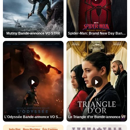
Mutiny Bande-annonce VO STFR
Spider-Man: Brand New Day Bande-annonce VO STFR
L'Odyssée Bande-annonce VO STFR
Le Triangle d'or Bande-annonce VF