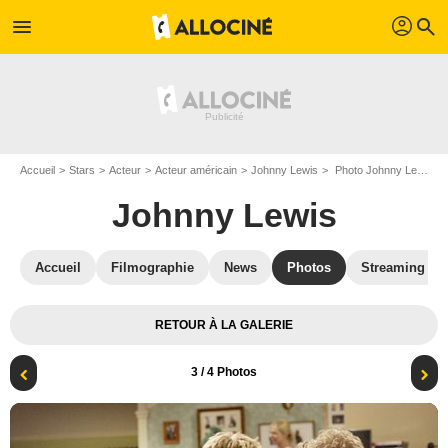
profil
menu
search
Accueil
Stars
Acteur
Acteur américain
Johnny Lewis
Photo Johnny Lewis, Jake McDorman, Ryan Pinkston
Johnny Lewis
Accueil
Filmographie
News
Photos
Streaming
RETOUR À LA GALERIE
3
/ 4 Photos