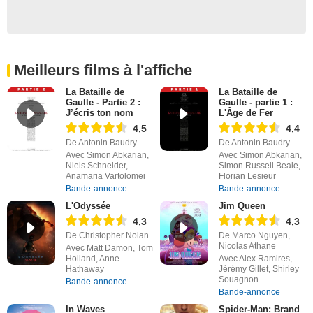
Meilleurs films à l'affiche
La Bataille de
La Bataille de
Gaulle - Partie 2 :
Gaulle - partie 1 :
J’écris ton nom
L'Âge de Fer
4,5
4,4
De Antonin Baudry
De Antonin Baudry
Avec Simon Abkarian,
Avec Simon Abkarian,
Niels Schneider,
Simon Russell Beale,
Anamaria Vartolomei
Florian Lesieur
Bande-annonce
Bande-annonce
L'Odyssée
Jim Queen
4,3
4,3
De Christopher Nolan
De Marco Nguyen,
Nicolas Athane
Avec Matt Damon, Tom
Holland, Anne
Avec Alex Ramires,
Hathaway
Jérémy Gillet, Shirley
Souagnon
Bande-annonce
Bande-annonce
In Waves
Spider-Man: Brand