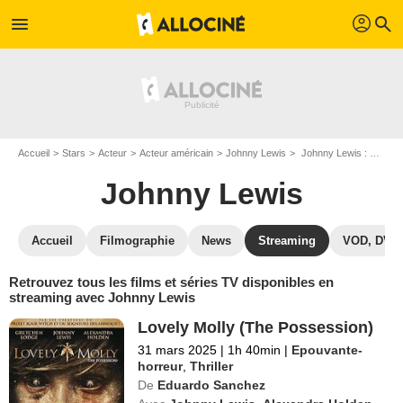
profil
menu
search
Accueil
Stars
Acteur
Acteur américain
Johnny Lewis
Johnny Lewis : Films et séries online
Johnny Lewis
Accueil
Filmographie
News
Streaming
VOD, DVD
Retrouvez tous les films et séries TV disponibles en
streaming avec Johnny Lewis
Lovely Molly (The Possession)
31 mars 2025
|
1h 40min
|
Epouvante-
horreur
,
Thriller
De
Eduardo Sanchez