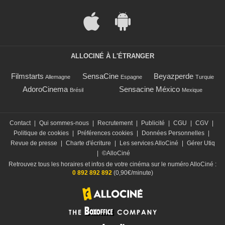
ALLOCINÉ À L'ÉTRANGER
Filmstarts
SensaCine
Beyazperde
Allemagne
Espagne
Turquie
AdoroCinema
Sensacine México
Brésil
Mexique
Contact
|
Qui sommes-nous
|
Recrutement
|
Publicité
|
CGU
|
CGV
|
Politique de cookies
|
Préférences cookies
|
Données Personnelles
|
Revue de presse
|
Charte d'écriture
|
Les services AlloCiné
|
Gérer Utiq
|
©AlloCiné
Retrouvez tous les horaires et infos de votre cinéma sur le numéro AlloCiné :
0 892 892 892
(0,90€/minute)