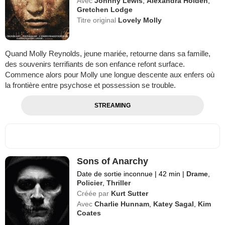
Avec
Johnny Lewis
,
Alexandra Holden
,
Gretchen Lodge
Titre original
Lovely Molly
Quand Molly Reynolds, jeune mariée, retourne dans sa famille,
des souvenirs terrifiants de son enfance refont surface.
Commence alors pour Molly une longue descente aux enfers où
la frontière entre psychose et possession se trouble.
STREAMING
Sons of Anarchy
Date de sortie inconnue
|
42 min
|
Drame
,
Policier
,
Thriller
Créée par
Kurt Sutter
Avec
Charlie Hunnam
,
Katey Sagal
,
Kim
Coates