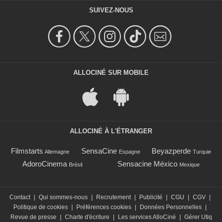
SUIVEZ-NOUS
ALLOCINÉ SUR MOBILE
ALLOCINÉ À L'ÉTRANGER
Filmstarts
SensaCine
Beyazperde
Allemagne
Espagne
Turquie
AdoroCinema
Sensacine México
Brésil
Mexique
Contact
|
Qui sommes-nous
|
Recrutement
|
Publicité
|
CGU
|
CGV
|
Politique de cookies
|
Préférences cookies
|
Données Personnelles
|
Revue de presse
|
Charte d'écriture
|
Les services AlloCiné
|
Gérer Utiq