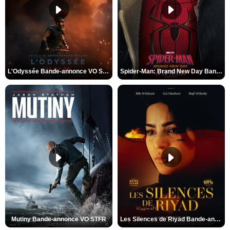
L'Odyssée Bande-annonce VO STFR
Spider-Man: Brand New Day Bande-annonce VO STFR
Mutiny Bande-annonce VO STFR
Les Silences de Riyad Bande-annonce VO STFR