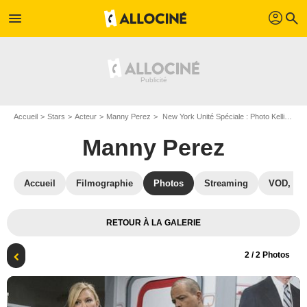
profil
menu
search
Accueil
Stars
Acteur
Manny Perez
New York Unité Spéciale : Photo Kelli Giddish, Ice-T, Manny Perez
Manny Perez
Accueil
Filmographie
Photos
Streaming
VOD, DV
RETOUR À LA GALERIE
2
/ 2 Photos