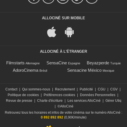
ALLOCINÉ SUR MOBILE
ALLOCINÉ À L'ÉTRANGER
Filmstarts
SensaCine
Beyazperde
Allemagne
Espagne
Turquie
AdoroCinema
Sensacine México
Brésil
Mexique
Contact
|
Qui sommes-nous
|
Recrutement
|
Publicité
|
CGU
|
CGV
|
Politique de cookies
|
Préférences cookies
|
Données Personnelles
|
Revue de presse
|
Charte d'écriture
|
Les services AlloCiné
|
Gérer Utiq
|
©AlloCiné
Retrouvez tous les horaires et infos de votre cinéma sur le numéro AlloCiné :
0 892 892 892
(0,90€/minute)