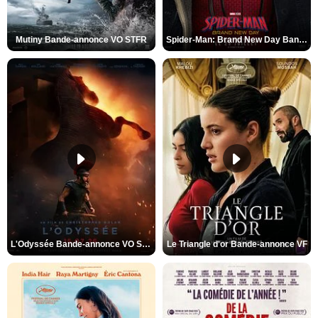
Mutiny Bande-annonce VO STFR
Spider-Man: Brand New Day Bande-annonce VO STFR
L'Odyssée Bande-annonce VO STFR
Le Triangle d'or Bande-annonce VF