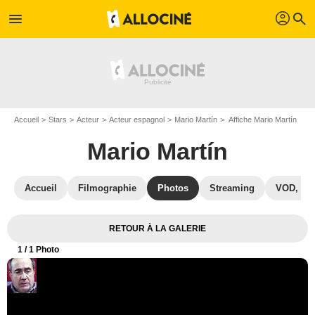
profil
menu
search
Accueil
Stars
Acteur
Acteur espagnol
Mario Martín
Affiche Mario Martín
Mario Martín
Accueil
Filmographie
Photos
Streaming
VOD, DV
RETOUR À LA GALERIE
1
/ 1 Photo