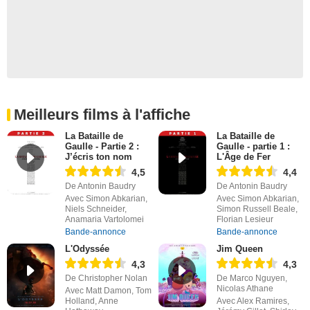
Meilleurs films à l'affiche
La Bataille de
La Bataille de
Gaulle - Partie 2 :
Gaulle - partie 1 :
J’écris ton nom
L'Âge de Fer
4,5
4,4
De Antonin Baudry
De Antonin Baudry
Avec Simon Abkarian,
Avec Simon Abkarian,
Niels Schneider,
Simon Russell Beale,
Anamaria Vartolomei
Florian Lesieur
Bande-annonce
Bande-annonce
L'Odyssée
Jim Queen
4,3
4,3
De Christopher Nolan
De Marco Nguyen,
Nicolas Athane
Avec Matt Damon, Tom
Holland, Anne
Avec Alex Ramires,