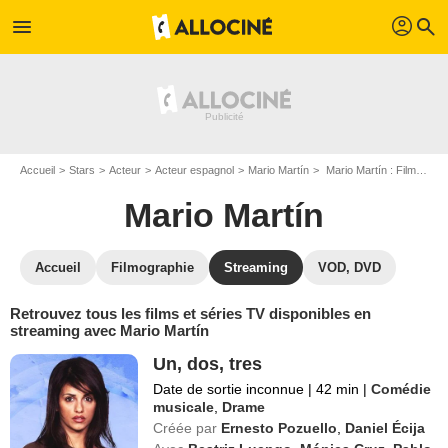
profil
menu
search
Accueil
Stars
Acteur
Acteur espagnol
Mario Martín
Mario Martín : Films et séries online
Mario Martín
Accueil
Filmographie
Streaming
VOD, DVD
Retrouvez tous les films et séries TV disponibles en
streaming avec Mario Martín
Un, dos, tres
Date de sortie inconnue
|
42 min
|
Comédie
musicale
,
Drame
Créée par
Ernesto Pozuello
,
Daniel Écija