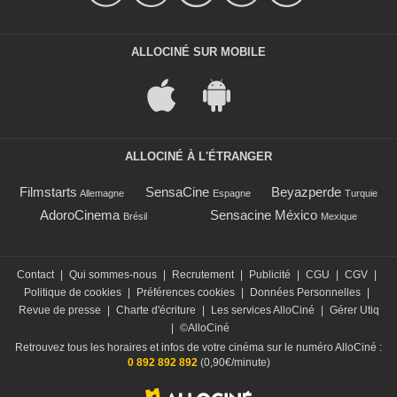
ALLOCINÉ SUR MOBILE
ALLOCINÉ À L'ÉTRANGER
Filmstarts
SensaCine
Beyazperde
Allemagne
Espagne
Turquie
AdoroCinema
Sensacine México
Brésil
Mexique
Contact
|
Qui sommes-nous
|
Recrutement
|
Publicité
|
CGU
|
CGV
|
Politique de cookies
|
Préférences cookies
|
Données Personnelles
|
Revue de presse
|
Charte d'écriture
|
Les services AlloCiné
|
Gérer Utiq
|
©AlloCiné
Retrouvez tous les horaires et infos de votre cinéma sur le numéro AlloCiné :
0 892 892 892
(0,90€/minute)