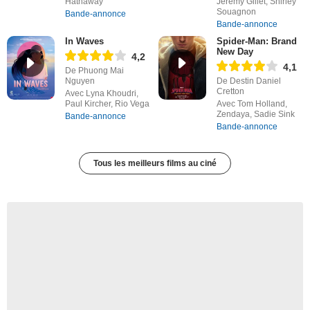
Hathaway
Jérémy Gillet, Shirley
Souagnon
Bande-annonce
Bande-annonce
In Waves
Spider-Man: Brand
New Day
4,2
4,1
De Phuong Mai
Nguyen
De Destin Daniel
Cretton
Avec Lyna Khoudri,
Paul Kircher, Rio Vega
Avec Tom Holland,
Zendaya, Sadie Sink
Bande-annonce
Bande-annonce
Tous les meilleurs films au ciné