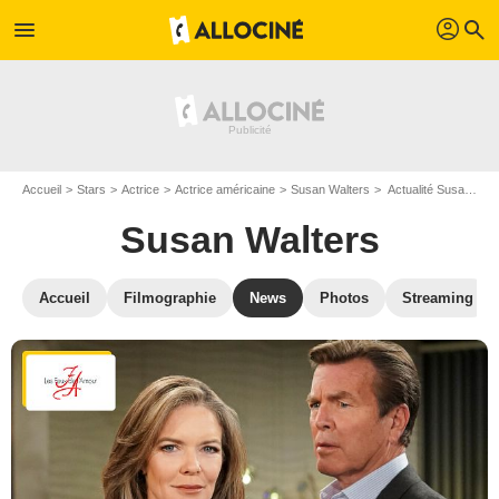
profil
menu
search
Accueil
Stars
Actrice
Actrice américaine
Susan Walters
Actualité Susan Walters
Susan Walters
Accueil
Filmographie
News
Photos
Streaming