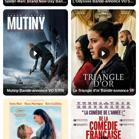
Spider-Man: Brand New Day Bande-annonce VO STFR
L'Odyssée Bande-annonce VO STFR
Mutiny Bande-annonce VO STFR
Le Triangle d'or Bande-annonce VF