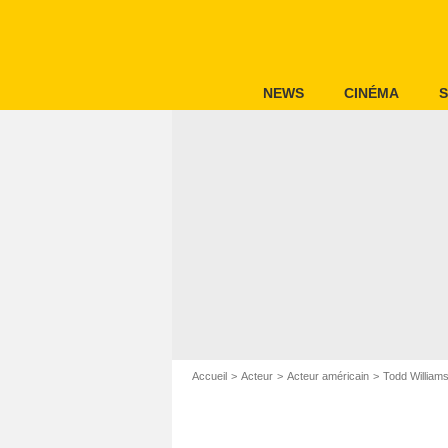
NEWS
CINÉMA
S
Accueil
Acteur
Acteur américain
Todd William