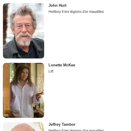
John Hurt
Hellboy II les légions d'or maudites
Lonette McKee
Lift
Jeffrey Tambor
Hellboy II les légions d'or maudites