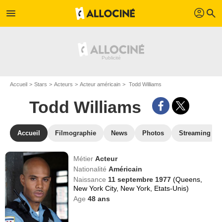
profil
menu
search
Accueil
Stars
Acteurs
Acteur américain
Todd Williams
Todd Williams
Accueil
Filmographie
News
Photos
Streaming
Métier
Acteur
Nationalité
Américain
Naissance
11 septembre 1977
(Queens,
New York City, New York, Etats-Unis)
Age
48
ans