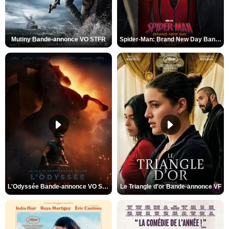
Mutiny Bande-annonce VO STFR
Spider-Man: Brand New Day Bande-annonce VO STFR
L'Odyssée Bande-annonce VO STFR
Le Triangle d'or Bande-annonce VF