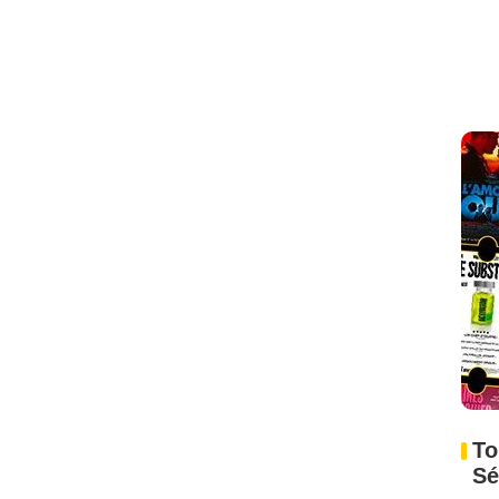
To
Sé