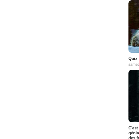
Quiz 
samed
C'est
génia
des f