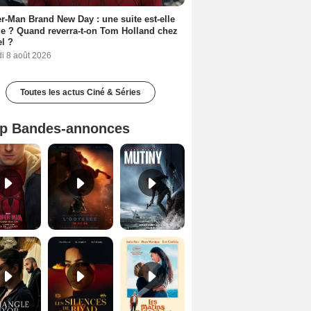
r-Man Brand New Day : une suite est-elle
e ? Quand reverra-t-on Tom Holland chez
l ?
i 8 août 2026
Toutes les actus Ciné & Séries
p Bandes-annonces
Spider-Man: Brand New Day Bande-annonce VO STFR
L'Odyssée Bande-annonce VO STFR
Mutiny Bande-annonce VO STFR
Le Triangle d'or Bande-annonce VF
Les Silences de Riyad Bande-annonce VO STFR
Les Matins merveilleux Bande-annonce VF