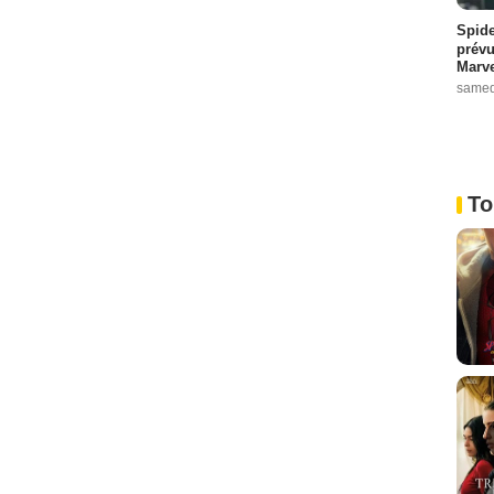
Spide
prévu
Marve
samed
To