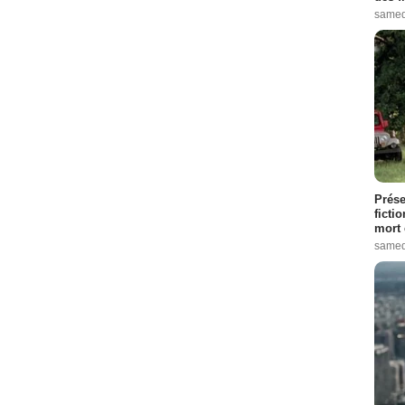
samed
Prése
ficti
mort 
samed