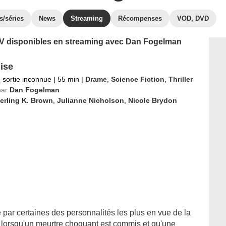
s/séries
News
Streaming
Récompenses
VOD, DVD
s TV disponibles en streaming avec Dan Fogelman
ise
 sortie inconnue
|
55 min
|
Drame
,
Science Fiction
,
Thriller
par
Dan Fogelman
erling K. Brown
,
Julianne Nicholson
,
Nicole Brydon
par certaines des personnalités les plus en vue de la
se lorsqu'un meurtre choquant est commis et qu'une