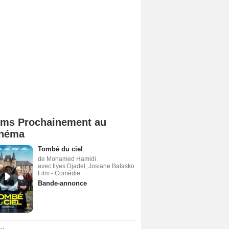
lms Prochainement au
néma
Tombé du ciel
de Mohamed Hamidi
avec Ilyes Djadel, Josiane Balasko
Film - Comédie
Bande-annonce