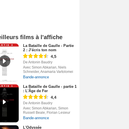
illeurs films à l'affiche
La Bataille de Gaulle - Partie
2 : J’écris ton nom
4,5
De Antonin Baudry
Avec Simon Abkarian, Niels
Schneider, Anamaria Vartolomei
Bande-annonce
La Bataille de Gaulle - partie 1
: L'Âge de Fer
4,4
De Antonin Baudry
Avec Simon Abkarian, Simon
Russell Beale, Florian Lesieur
Bande-annonce
L'Odyssée