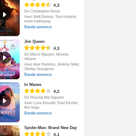
4,3
De Christopher Nolan
Avec Matt Damon, Tom Holland,
Anne Hathaway
Bande-annonce
Jim Queen
4,3
De Marco Nguyen, Nicolas
Athane
Avec Alex Ramires, Jérémy Gillet,
Shirley Souagnon
Bande-annonce
In Waves
4,2
De Phuong Mai Nguyen
Avec Lyna Khoudri, Paul Kircher,
Rio Vega
Bande-annonce
Spider-Man: Brand New Day
4,1