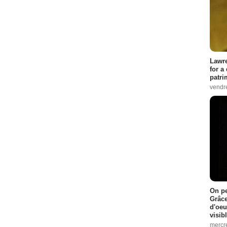
Lawre
for a
patri
vendre
On pe
Grâce
d'oeu
visib
mercre