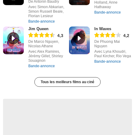
De Antonin Baudry
Holland, Anne
Avec Simon Abkarian,
Hathaway
Simon Russell Beale,
Bande-annonce
Florian Lesieur
Bande-annonce
Jim Queen
In Waves
4,3
4,2
De Marco Nguyen,
De Phuong Mai
Nicolas Athane
Nguyen
Avec Alex Ramires,
Avec Lyna Khoudri,
Jérémy Gillet, Shirley
Paul Kircher, Rio Vega
Souagnon
Bande-annonce
Bande-annonce
Tous les meilleurs films au ciné