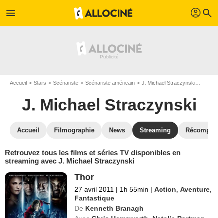
profil
menu
search
Accueil
Stars
Scénariste
Scénariste américain
J. Michael Straczynski
J. Mic
J. Michael Straczynski
Accueil
Filmographie
News
Streaming
Récompen
Retrouvez tous les films et séries TV disponibles en
streaming avec J. Michael Straczynski
Thor
27 avril 2011
|
1h 55min
|
Action
,
Aventure
,
Fantastique
De
Kenneth Branagh