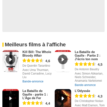
Meilleurs films à l'affiche
Kill Bill: The Whole
La Bataille de
Bloody Affair
Gaulle - Partie 2 :
J’écris ton nom
4,6
4,5
De Quentin Tarantino
De Antonin Baudry
Avec Uma Thurman,
David Carradine, Lucy
Avec Simon Abkarian,
Liu
Niels Schneider,
Anamaria Vartolomei
Bande-annonce
Bande-annonce
La Bataille de
L'Odyssée
Gaulle - partie 1 :
4,3
L'Âge de Fer
De Christopher Nolan
4,4
Avec Matt Damon, Tom