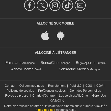
ALLOCINÉ SUR MOBILE
ALLOCINÉ À L'ÉTRANGER
Filmstarts
SensaCine
Beyazperde
Allemagne
Espagne
Turquie
AdoroCinema
Sensacine México
Brésil
Mexique
Contact
|
Qui sommes-nous
|
Recrutement
|
Publicité
|
CGU
|
CGV
|
Politique de cookies
|
Préférences cookies
|
Données Personnelles
|
Revue de presse
|
Charte d'écriture
|
Les services AlloCiné
|
Gérer Utiq
|
©AlloCiné
Retrouvez tous les horaires et infos de votre cinéma sur le numéro AlloCiné :
0 892 892 892
(0,90€/minute)