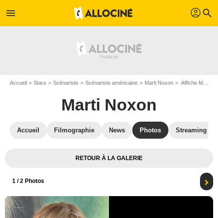
profil
menu
search
Accueil
Stars
Scénariste
Scénariste américaine
Marti Noxon
Affiche Marti Noxon
Marti Noxon
Accueil
Filmographie
News
Photos
Streaming
RETOUR À LA GALERIE
1
/ 2 Photos