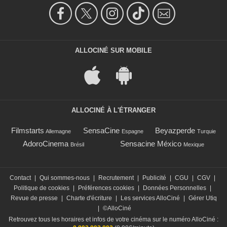
ALLOCINÉ SUR MOBILE
ALLOCINÉ À L'ÉTRANGER
Filmstarts
SensaCine
Beyazperde
Allemagne
Espagne
Turquie
AdoroCinema
Sensacine México
Brésil
Mexique
Contact
|
Qui sommes-nous
|
Recrutement
|
Publicité
|
CGU
|
CGV
|
Politique de cookies
|
Préférences cookies
|
Données Personnelles
|
Revue de presse
|
Charte d'écriture
|
Les services AlloCiné
|
Gérer Utiq
|
©AlloCiné
Retrouvez tous les horaires et infos de votre cinéma sur le numéro AlloCiné :