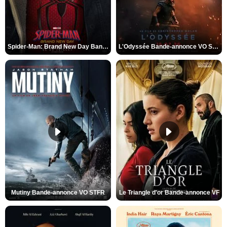
Spider-Man: Brand New Day Bande-annonce VO STFR
L'Odyssée Bande-annonce VO STFR
Mutiny Bande-annonce VO STFR
Le Triangle d'or Bande-annonce VF