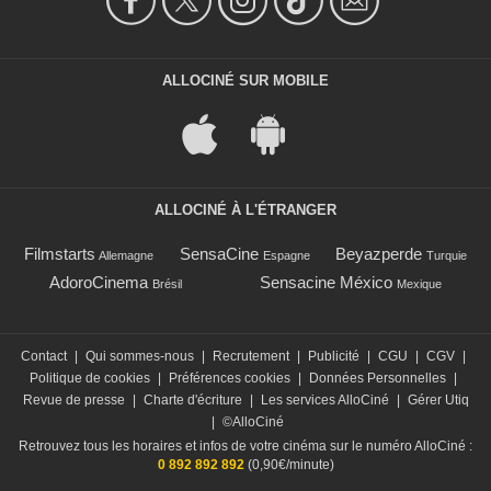
ALLOCINÉ SUR MOBILE
ALLOCINÉ À L'ÉTRANGER
Filmstarts
SensaCine
Beyazperde
Allemagne
Espagne
Turquie
AdoroCinema
Sensacine México
Brésil
Mexique
Contact
|
Qui sommes-nous
|
Recrutement
|
Publicité
|
CGU
|
CGV
|
Politique de cookies
|
Préférences cookies
|
Données Personnelles
|
Revue de presse
|
Charte d'écriture
|
Les services AlloCiné
|
Gérer Utiq
|
©AlloCiné
Retrouvez tous les horaires et infos de votre cinéma sur le numéro AlloCiné :
0 892 892 892
(0,90€/minute)