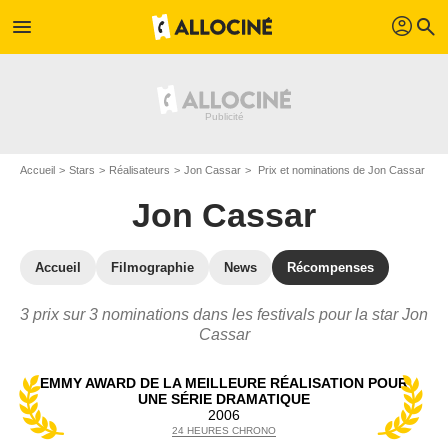
profil
menu
search
Accueil
Stars
Réalisateurs
Jon Cassar
Prix et nominations de Jon Cassar
Jon Cassar
Accueil
Filmographie
News
Récompenses
3 prix sur 3 nominations dans les festivals pour la star Jon
Cassar
EMMY AWARD DE LA MEILLEURE RÉALISATION POUR
UNE SÉRIE DRAMATIQUE
2006
24 HEURES CHRONO