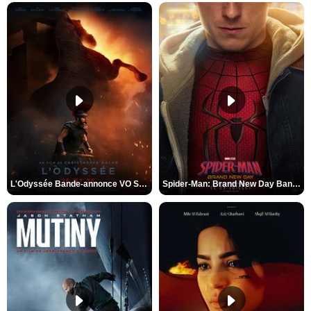
L'Odyssée Bande-annonce VO STFR
Spider-Man: Brand New Day Bande-annonce VO STFR