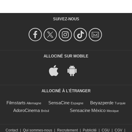
SUIVEZ-NOUS
ALLOCINÉ SUR MOBILE
ALLOCINÉ À L'ÉTRANGER
Filmstarts
SensaCine
Beyazperde
Allemagne
Espagne
Turquie
AdoroCinema
Sensacine México
Brésil
Mexique
Contact
|
Qui sommes-nous
|
Recrutement
|
Publicité
|
CGU
|
CGV
|