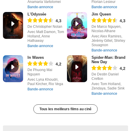
Anamaria Vartolomei
Florian Lesieur
Bande-annonce
Bande-annonce
L'Odyssée
Jim Queen
4,3
4,3
De Christopher Nolan
De Marco Nguyen,
Nicolas Athane
Avec Matt Damon, Tom
Holland, Anne
Avec Alex Ramires,
Hathaway
Jérémy Gillet, Shirley
Souagnon
Bande-annonce
Bande-annonce
In Waves
Spider-Man: Brand
New Day
4,2
4,2
De Phuong Mai
Nguyen
De Destin Daniel
Cretton
Avec Lyna Khoudri,
Paul Kircher, Rio Vega
Avec Tom Holland,
Zendaya, Sadie Sink
Bande-annonce
Bande-annonce
Tous les meilleurs films au ciné