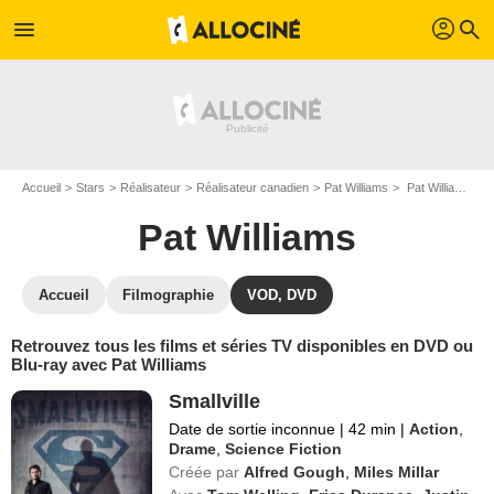
profil
menu
search
Accueil
Stars
Réalisateur
Réalisateur canadien
Pat Williams
Pat Williams : ses Blu-Ray, DVD, VOD, SVOD
Pat Williams
Accueil
Filmographie
VOD, DVD
Retrouvez tous les films et séries TV disponibles en DVD ou
Blu-ray avec Pat Williams
Smallville
Date de sortie inconnue
|
42 min
|
Action
,
Drame
,
Science Fiction
Créée par
Alfred Gough
,
Miles Millar