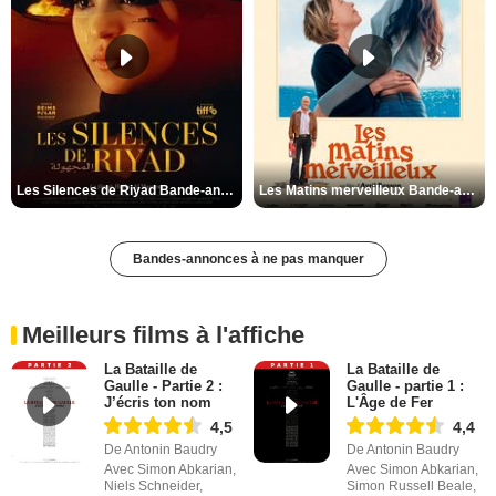
Les Silences de Riyad Bande-annonce VO STFR
Les Matins merveilleux Bande-annonce VF
Bandes-annonces à ne pas manquer
Meilleurs films à l'affiche
La Bataille de
La Bataille de
Gaulle - Partie 2 :
Gaulle - partie 1 :
J’écris ton nom
L'Âge de Fer
4,5
4,4
De Antonin Baudry
De Antonin Baudry
Avec Simon Abkarian,
Avec Simon Abkarian,
Niels Schneider,
Simon Russell Beale,