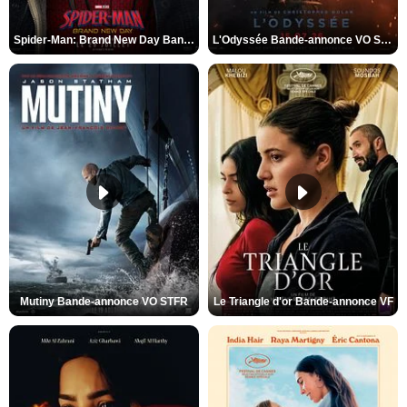
Spider-Man: Brand New Day Bande-annonce VO STFR
L'Odyssée Bande-annonce VO STFR
Mutiny Bande-annonce VO STFR
Le Triangle d'or Bande-annonce VF