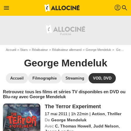
profil
menu
search
Accueil
Stars
Réalisateur
Réalisateur allemand
George Mendeluk
George Mendeluk : ses Blu-Ray, DVD, VOD, SVOD
George Mendeluk
Accueil
Filmographie
Streaming
VOD, DVD
Retrouvez tous les films et séries TV disponibles en DVD ou
Blu-ray avec George Mendeluk
The Terror Experiment
17 mai 2011
|
1h 22min
|
Action
,
Thriller
De
George Mendeluk
Avec
C. Thomas Howell
,
Judd Nelson
,