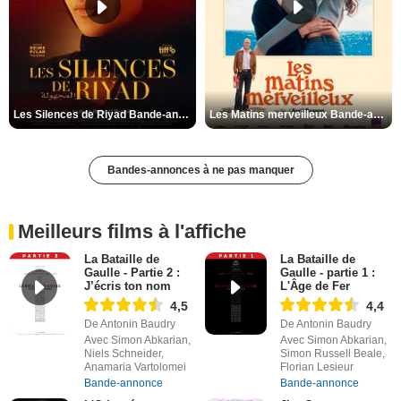
Les Silences de Riyad Bande-annonce VO STFR
Les Matins merveilleux Bande-annonce VF
Bandes-annonces à ne pas manquer
Meilleurs films à l'affiche
La Bataille de
La Bataille de
Gaulle - Partie 2 :
Gaulle - partie 1 :
J’écris ton nom
L'Âge de Fer
4,5
4,4
De Antonin Baudry
De Antonin Baudry
Avec Simon Abkarian,
Avec Simon Abkarian,
Niels Schneider,
Simon Russell Beale,
Anamaria Vartolomei
Florian Lesieur
Bande-annonce
Bande-annonce