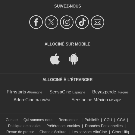
SUIVEZ-NOUS
ALLOCINÉ SUR MOBILE
ALLOCINÉ À L'ÉTRANGER
Filmstarts
SensaCine
Beyazperde
Allemagne
Espagne
Turquie
AdoroCinema
Sensacine México
Brésil
Mexique
Contact
|
Qui sommes-nous
|
Recrutement
|
Publicité
|
CGU
|
CGV
|
Politique de cookies
|
Préférences cookies
|
Données Personnelles
|
Revue de presse
|
Charte d'écriture
|
Les services AlloCiné
|
Gérer Utiq