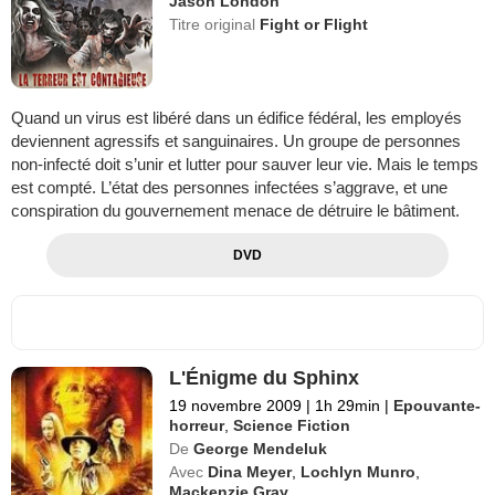
Jason London
Titre original
Fight or Flight
Quand un virus est libéré dans un édifice fédéral, les employés
deviennent agressifs et sanguinaires. Un groupe de personnes
non-infecté doit s’unir et lutter pour sauver leur vie. Mais le temps
est compté. L’état des personnes infectées s’aggrave, et une
conspiration du gouvernement menace de détruire le bâtiment.
DVD
L'Énigme du Sphinx
19 novembre 2009
|
1h 29min
|
Epouvante-
horreur
,
Science Fiction
De
George Mendeluk
Avec
Dina Meyer
,
Lochlyn Munro
,
Mackenzie Gray