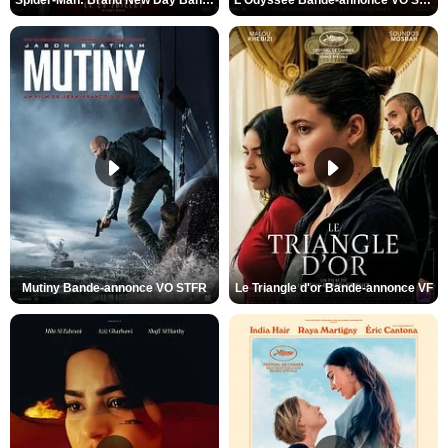
Mutiny Bande-annonce VO STFR
Le Triangle d'or Bande-annonce VF