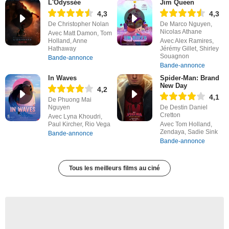
L'Odyssée
Jim Queen
4,3
4,3
De Christopher Nolan
De Marco Nguyen,
Nicolas Athane
Avec Matt Damon, Tom
Holland, Anne
Avec Alex Ramires,
Hathaway
Jérémy Gillet, Shirley
Souagnon
Bande-annonce
Bande-annonce
In Waves
Spider-Man: Brand
New Day
4,2
4,1
De Phuong Mai
Nguyen
De Destin Daniel
Cretton
Avec Lyna Khoudri,
Paul Kircher, Rio Vega
Avec Tom Holland,
Zendaya, Sadie Sink
Bande-annonce
Bande-annonce
Tous les meilleurs films au ciné