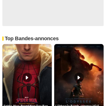
Top Bandes-annonces
Spider-Man: Brand New Day Bande-annonce VO STFR
L'Odyssée Bande-annonce VO STFR