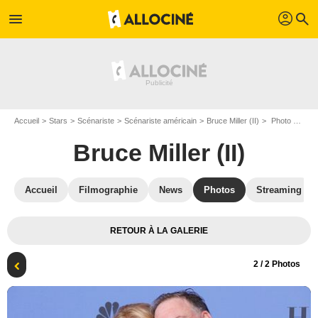
profil
menu
search
Accueil
Stars
Scénariste
Scénariste américain
Bruce Miller (II)
Photo promotionnelle Bruce Miller (II), Elisabeth Moss
Bruce Miller (II)
Accueil
Filmographie
News
Photos
Streaming
RETOUR À LA GALERIE
2
/ 2 Photos