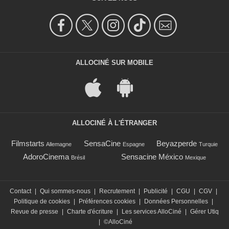
ALLOCINÉ SUR MOBILE
ALLOCINÉ À L'ÉTRANGER
Filmstarts
SensaCine
Beyazperde
Allemagne
Espagne
Turquie
AdoroCinema
Sensacine México
Brésil
Mexique
Contact
|
Qui sommes-nous
|
Recrutement
|
Publicité
|
CGU
|
CGV
|
Politique de cookies
|
Préférences cookies
|
Données Personnelles
|
Revue de presse
|
Charte d'écriture
|
Les services AlloCiné
|
Gérer Utiq
|
©AlloCiné