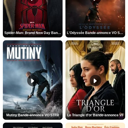
Spider-Man: Brand New Day Bande-annonce VO STFR
L'Odyssée Bande-annonce VO STFR
Mutiny Bande-annonce VO STFR
Le Triangle d'or Bande-annonce VF