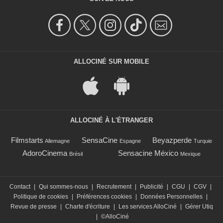
ALLOCINÉ SUR MOBILE
ALLOCINÉ À L'ÉTRANGER
Filmstarts
SensaCine
Beyazperde
Allemagne
Espagne
Turquie
AdoroCinema
Sensacine México
Brésil
Mexique
Contact
|
Qui sommes-nous
|
Recrutement
|
Publicité
|
CGU
|
CGV
|
Politique de cookies
|
Préférences cookies
|
Données Personnelles
|
Revue de presse
|
Charte d'écriture
|
Les services AlloCiné
|
Gérer Utiq
|
©AlloCiné