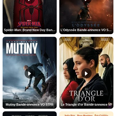
Spider-Man: Brand New Day Bande-annonce VO STFR
L'Odyssée Bande-annonce VO STFR
Mutiny Bande-annonce VO STFR
Le Triangle d'or Bande-annonce VF