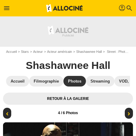
profil
menu
search
Accueil
Stars
Acteur
Acteur américain
Shashawnee Hall
Street : Photo Shashawnee Hall
Shashawnee Hall
Accueil
Filmographie
Photos
Streaming
VOD, DV
RETOUR À LA GALERIE
4
/ 6 Photos