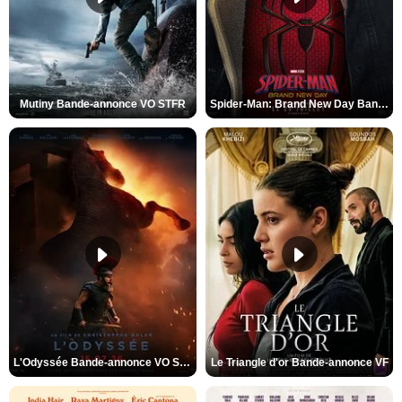
Mutiny Bande-annonce VO STFR
Spider-Man: Brand New Day Bande-annonce VO STFR
L'Odyssée Bande-annonce VO STFR
Le Triangle d'or Bande-annonce VF