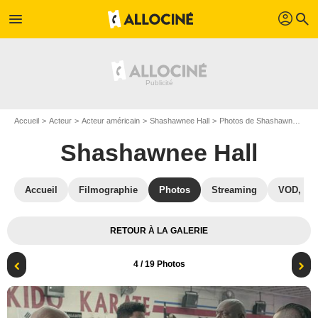
profil
menu
search
Accueil
Acteur
Acteur américain
Shashawnee Hall
Photos de Shashawnee Hall
Shashawnee Hall
Accueil
Filmographie
Photos
Streaming
VOD, DV
RETOUR À LA GALERIE
4
/ 19 Photos