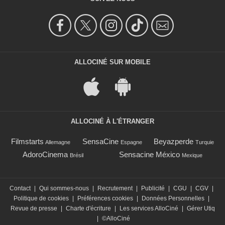
ALLOCINÉ SUR MOBILE
ALLOCINÉ À L'ÉTRANGER
Filmstarts
SensaCine
Beyazperde
Allemagne
Espagne
Turquie
AdoroCinema
Sensacine México
Brésil
Mexique
Contact
|
Qui sommes-nous
|
Recrutement
|
Publicité
|
CGU
|
CGV
|
Politique de cookies
|
Préférences cookies
|
Données Personnelles
|
Revue de presse
|
Charte d'écriture
|
Les services AlloCiné
|
Gérer Utiq
|
©AlloCiné