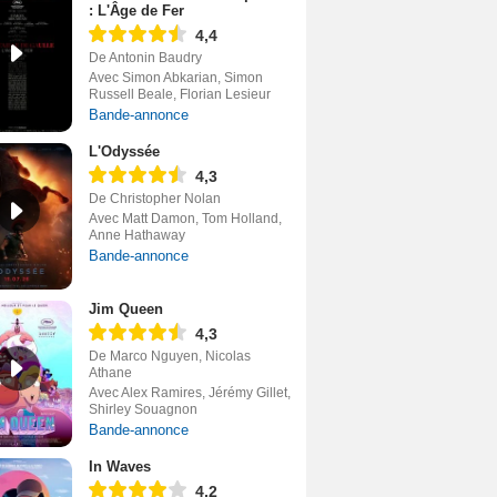
: L'Âge de Fer
4,4
De Antonin Baudry
Avec Simon Abkarian, Simon
Russell Beale, Florian Lesieur
Bande-annonce
L'Odyssée
4,3
De Christopher Nolan
Avec Matt Damon, Tom Holland,
Anne Hathaway
Bande-annonce
Jim Queen
4,3
De Marco Nguyen, Nicolas
Athane
Avec Alex Ramires, Jérémy Gillet,
Shirley Souagnon
Bande-annonce
In Waves
4,2