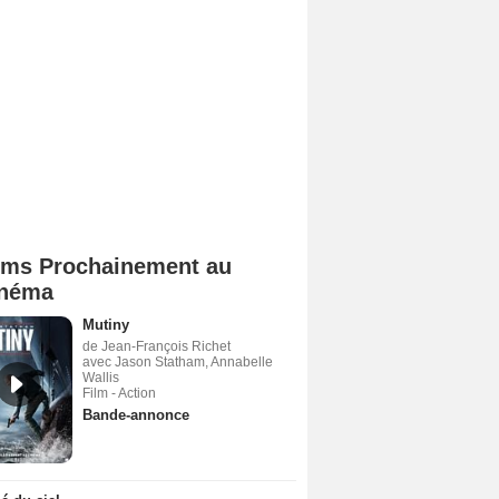
lms Prochainement au
néma
Mutiny
de Jean-François Richet
avec Jason Statham, Annabelle
Wallis
Film - Action
Bande-annonce