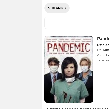
STREAMING
Pande
Date de
De
Arm
Avec
Ti
Titre or