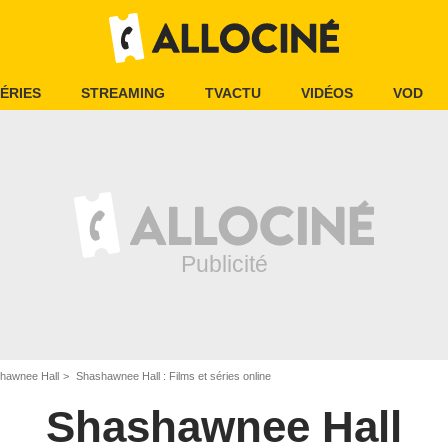
ÉRIES
STREAMING
TVACTU
VIDÉOS
VOD
hawnee Hall
Shashawnee Hall : Films et séries online
Shashawnee Hall