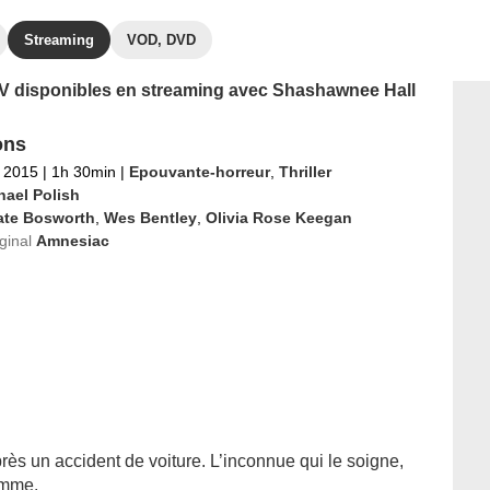
Streaming
VOD, DVD
 TV disponibles en streaming avec Shashawnee Hall
ons
 2015
|
1h 30min
|
Epouvante-horreur
,
Thriller
hael Polish
ate Bosworth
,
Wes Bentley
,
Olivia Rose Keegan
iginal
Amnesiac
ès un accident de voiture. L’inconnue qui le soigne,
emme.