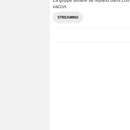
La grippe aviaire se répand dans Los 
vaccin.
STREAMING