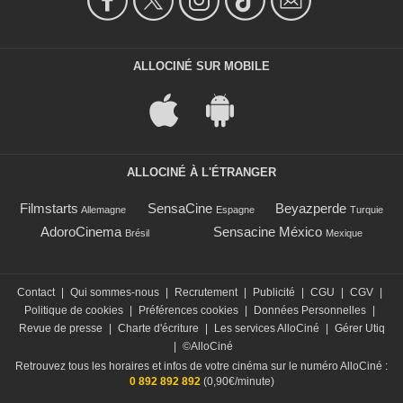
ALLOCINÉ SUR MOBILE
ALLOCINÉ À L'ÉTRANGER
Filmstarts
SensaCine
Beyazperde
Allemagne
Espagne
Turquie
AdoroCinema
Sensacine México
Brésil
Mexique
Contact
|
Qui sommes-nous
|
Recrutement
|
Publicité
|
CGU
|
CGV
|
Politique de cookies
|
Préférences cookies
|
Données Personnelles
|
Revue de presse
|
Charte d'écriture
|
Les services AlloCiné
|
Gérer Utiq
|
©AlloCiné
Retrouvez tous les horaires et infos de votre cinéma sur le numéro AlloCiné :
0 892 892 892
(0,90€/minute)