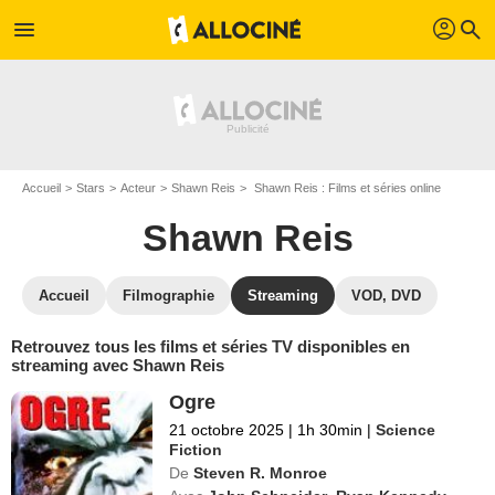
profil
menu
search
Accueil
Stars
Acteur
Shawn Reis
Shawn Reis : Films et séries online
Shawn Reis
Accueil
Filmographie
Streaming
VOD, DVD
Retrouvez tous les films et séries TV disponibles en
streaming avec Shawn Reis
Ogre
21 octobre 2025
|
1h 30min
|
Science
Fiction
De
Steven R. Monroe