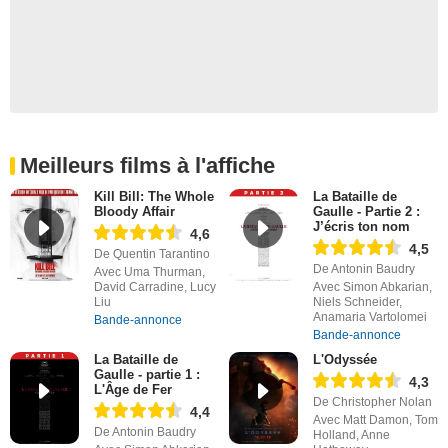
Meilleurs films à l'affiche
Kill Bill: The Whole
La Bataille de
Bloody Affair
Gaulle - Partie 2 :
J’écris ton nom
4,6
4,5
De Quentin Tarantino
De Antonin Baudry
Avec Uma Thurman,
David Carradine, Lucy
Avec Simon Abkarian,
Liu
Niels Schneider,
Anamaria Vartolomei
Bande-annonce
Bande-annonce
La Bataille de
L'Odyssée
Gaulle - partie 1 :
4,3
L'Âge de Fer
De Christopher Nolan
4,4
Avec Matt Damon, Tom
De Antonin Baudry
Holland, Anne