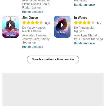
Avec Simon Abkarian,
Hathaway
Simon Russell Beale,
Bande-annonce
Florian Lesieur
Bande-annonce
Jim Queen
In Waves
4,3
4,2
De Marco Nguyen,
De Phuong Mai
Nicolas Athane
Nguyen
Avec Alex Ramires,
Avec Lyna Khoudri,
Jérémy Gillet, Shirley
Paul Kircher, Rio Vega
Souagnon
Bande-annonce
Bande-annonce
Tous les meilleurs films au ciné