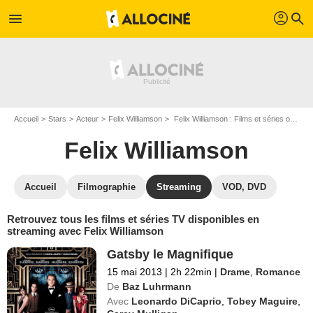
profil
menu
search
Accueil
Stars
Acteur
Felix Williamson
Felix Williamson : Films et séries online
Felix Williamson
Accueil
Filmographie
Streaming
VOD, DVD
Retrouvez tous les films et séries TV disponibles en
streaming avec Felix Williamson
Gatsby le Magnifique
15 mai 2013
|
2h 22min
|
Drame
,
Romance
De
Baz Luhrmann
Avec
Leonardo DiCaprio
,
Tobey Maguire
,