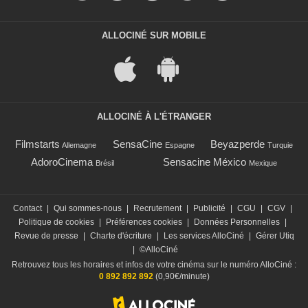
ALLOCINÉ SUR MOBILE
ALLOCINÉ À L'ÉTRANGER
Filmstarts
SensaCine
Beyazperde
Allemagne
Espagne
Turquie
AdoroCinema
Sensacine México
Brésil
Mexique
Contact
|
Qui sommes-nous
|
Recrutement
|
Publicité
|
CGU
|
CGV
|
Politique de cookies
|
Préférences cookies
|
Données Personnelles
|
Revue de presse
|
Charte d'écriture
|
Les services AlloCiné
|
Gérer Utiq
|
©AlloCiné
Retrouvez tous les horaires et infos de votre cinéma sur le numéro AlloCiné :
0 892 892 892
(0,90€/minute)