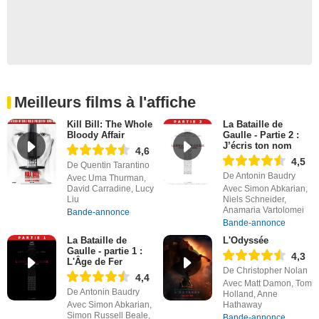
Meilleurs films à l'affiche
Kill Bill: The Whole
La Bataille de
Bloody Affair
Gaulle - Partie 2 :
J’écris ton nom
4,6
4,5
De Quentin Tarantino
De Antonin Baudry
Avec Uma Thurman,
David Carradine, Lucy
Avec Simon Abkarian,
Liu
Niels Schneider,
Anamaria Vartolomei
Bande-annonce
Bande-annonce
La Bataille de
L'Odyssée
Gaulle - partie 1 :
4,3
L'Âge de Fer
De Christopher Nolan
4,4
Avec Matt Damon, Tom
De Antonin Baudry
Holland, Anne
Avec Simon Abkarian,
Hathaway
Simon Russell Beale,
Bande-annonce