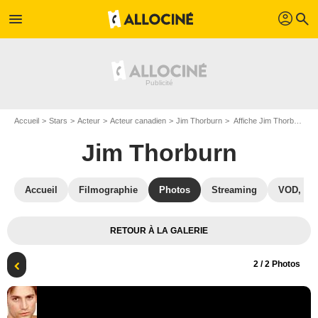
profil
menu
search
Accueil
Stars
Acteur
Acteur canadien
Jim Thorburn
Affiche Jim Thorburn
Jim Thorburn
Accueil
Filmographie
Photos
Streaming
VOD, DV
RETOUR À LA GALERIE
2
/ 2 Photos