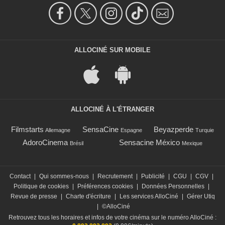
ALLOCINÉ SUR MOBILE
ALLOCINÉ À L'ÉTRANGER
Filmstarts
SensaCine
Beyazperde
Allemagne
Espagne
Turquie
AdoroCinema
Sensacine México
Brésil
Mexique
Contact
|
Qui sommes-nous
|
Recrutement
|
Publicité
|
CGU
|
CGV
|
Politique de cookies
|
Préférences cookies
|
Données Personnelles
|
Revue de presse
|
Charte d'écriture
|
Les services AlloCiné
|
Gérer Utiq
|
©AlloCiné
Retrouvez tous les horaires et infos de votre cinéma sur le numéro AlloCiné :