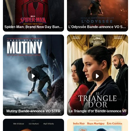
Spider-Man: Brand New Day Bande-annonce VO STFR
L'Odyssée Bande-annonce VO STFR
Mutiny Bande-annonce VO STFR
Le Triangle d'or Bande-annonce VF