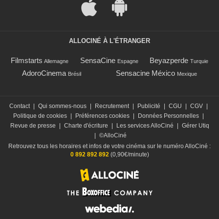
ALLOCINÉ À L'ÉTRANGER
Filmstarts
SensaCine
Beyazperde
Allemagne
Espagne
Turquie
AdoroCinema
Sensacine México
Brésil
Mexique
Contact
|
Qui sommes-nous
|
Recrutement
|
Publicité
|
CGU
|
CGV
|
Politique de cookies
|
Préférences cookies
|
Données Personnelles
|
Revue de presse
|
Charte d'écriture
|
Les services AlloCiné
|
Gérer Utiq
|
©AlloCiné
Retrouvez tous les horaires et infos de votre cinéma sur le numéro AlloCiné :
0 892 892 892
(0,90€/minute)