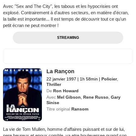
Avec "Sex and The City", les tabous et les hypocrisies ont
explosé. Contrairement à d'autres secteurs, en matière d'écran,
la taille est importante... Il est temps de découvrir tout ce qu'un
petit écran ne peut montrer !
STREAMING
La Rançon
22 janvier 1997
|
1h 58min
|
Policier
,
Thriller
De
Ron Howard
Avec
Mel Gibson
,
Rene Russo
,
Gary
Sinise
Titre original
Ransom
La vie de Tom Mullen, homme d'affaires puissant et sur de lui,
pere heureux et epoux comble, va etre bouleversee quand son