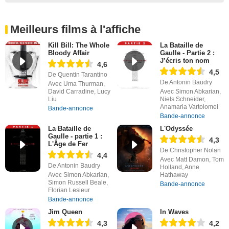
Meilleurs films à l'affiche
Kill Bill: The Whole
La Bataille de
Bloody Affair
Gaulle - Partie 2 :
J’écris ton nom
4,6
4,5
De Quentin Tarantino
De Antonin Baudry
Avec Uma Thurman,
David Carradine, Lucy
Avec Simon Abkarian,
Liu
Niels Schneider,
Anamaria Vartolomei
Bande-annonce
Bande-annonce
La Bataille de
L'Odyssée
Gaulle - partie 1 :
4,3
L'Âge de Fer
De Christopher Nolan
4,4
Avec Matt Damon, Tom
De Antonin Baudry
Holland, Anne
Avec Simon Abkarian,
Hathaway
Simon Russell Beale,
Bande-annonce
Florian Lesieur
Bande-annonce
Jim Queen
In Waves
4,3
4,2