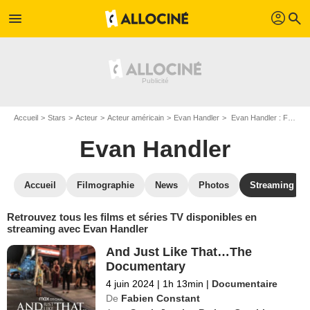
profil
menu
search
Accueil
Stars
Acteur
Acteur américain
Evan Handler
Evan Handler : Films et séries online
Evan Handler
Accueil
Filmographie
News
Photos
Streaming
Retrouvez tous les films et séries TV disponibles en
streaming avec Evan Handler
And Just Like That…The
Documentary
4 juin 2024
|
1h 13min
|
Documentaire
De
Fabien Constant