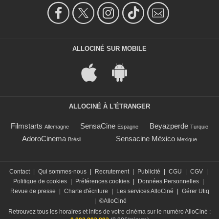
ALLOCINÉ SUR MOBILE
ALLOCINÉ À L'ÉTRANGER
Filmstarts
SensaCine
Beyazperde
Allemagne
Espagne
Turquie
AdoroCinema
Sensacine México
Brésil
Mexique
Contact
|
Qui sommes-nous
|
Recrutement
|
Publicité
|
CGU
|
CGV
|
Politique de cookies
|
Préférences cookies
|
Données Personnelles
|
Revue de presse
|
Charte d'écriture
|
Les services AlloCiné
|
Gérer Utiq
|
©AlloCiné
Retrouvez tous les horaires et infos de votre cinéma sur le numéro AlloCiné :