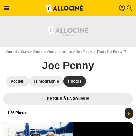
profil
menu
search
Accueil
Stars
Acteur
Acteur américain
Joe Penny
Photo Joe Penny, Perry King, Thom Bray
Joe Penny
Accueil
Filmographie
Photos
RETOUR À LA GALERIE
1
/ 6 Photos