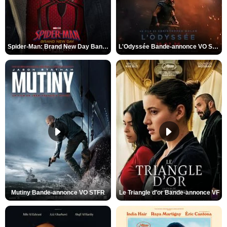
Spider-Man: Brand New Day Bande-annonce VO STFR
L'Odyssée Bande-annonce VO STFR
Mutiny Bande-annonce VO STFR
Le Triangle d'or Bande-annonce VF