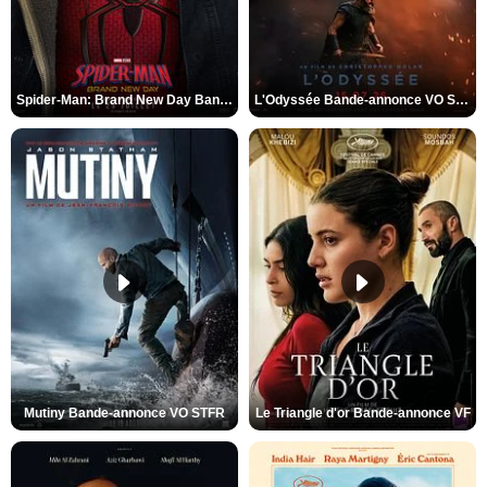
Spider-Man: Brand New Day Bande-annonce VO STFR
L'Odyssée Bande-annonce VO STFR
Mutiny Bande-annonce VO STFR
Le Triangle d'or Bande-annonce VF