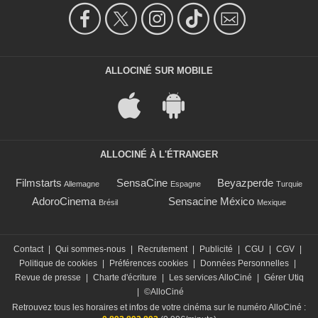
ALLOCINÉ SUR MOBILE
ALLOCINÉ À L'ÉTRANGER
Filmstarts
SensaCine
Beyazperde
Allemagne
Espagne
Turquie
AdoroCinema
Sensacine México
Brésil
Mexique
Contact
|
Qui sommes-nous
|
Recrutement
|
Publicité
|
CGU
|
CGV
|
Politique de cookies
|
Préférences cookies
|
Données Personnelles
|
Revue de presse
|
Charte d'écriture
|
Les services AlloCiné
|
Gérer Utiq
|
©AlloCiné
Retrouvez tous les horaires et infos de votre cinéma sur le numéro AlloCiné :