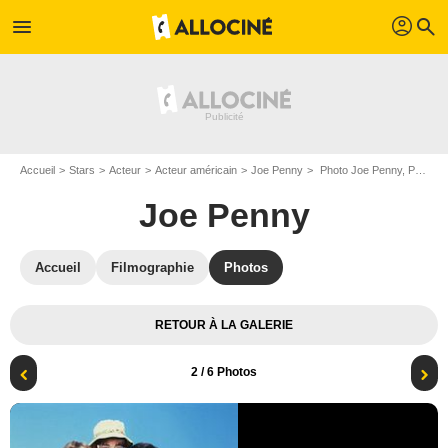
profil
menu
search
Accueil
Stars
Acteur
Acteur américain
Joe Penny
Photo Joe Penny, Perry King, Thom Bray
Joe Penny
Accueil
Filmographie
Photos
RETOUR À LA GALERIE
2
/ 6 Photos