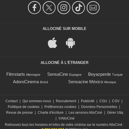
ALLOCINÉ SUR MOBILE
ALLOCINÉ À L'ÉTRANGER
Filmstarts
SensaCine
Beyazperde
Allemagne
Espagne
Turquie
AdoroCinema
Sensacine México
Brésil
Mexique
Contact
|
Qui sommes-nous
|
Recrutement
|
Publicité
|
CGU
|
CGV
|
Politique de cookies
|
Préférences cookies
|
Données Personnelles
|
Revue de presse
|
Charte d'écriture
|
Les services AlloCiné
|
Gérer Utiq
|
©AlloCiné
Retrouvez tous les horaires et infos de votre cinéma sur le numéro AlloCiné :