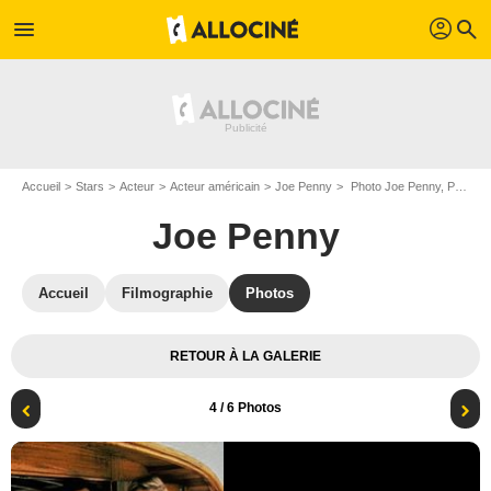
profil
menu
search
Accueil
Stars
Acteur
Acteur américain
Joe Penny
Photo Joe Penny, Perry King, Thom Bray
Joe Penny
Accueil
Filmographie
Photos
RETOUR À LA GALERIE
4
/ 6 Photos