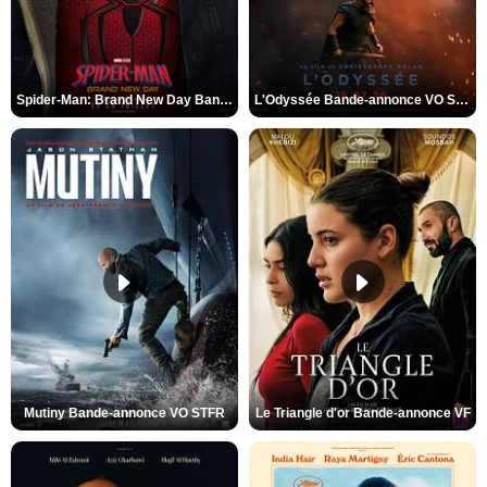
Spider-Man: Brand New Day Bande-annonce VO STFR
L'Odyssée Bande-annonce VO STFR
Mutiny Bande-annonce VO STFR
Le Triangle d'or Bande-annonce VF