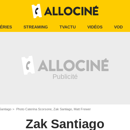
ÉRIES
STREAMING
TVACTU
VIDÉOS
VOD
Santiago
Photo Caterina Scorsone, Zak Santiago, Matt Frewer
Zak Santiago