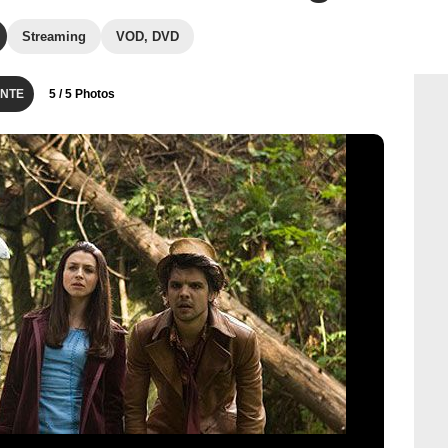
Streaming
VOD, DVD
NTE
5
/ 5 Photos