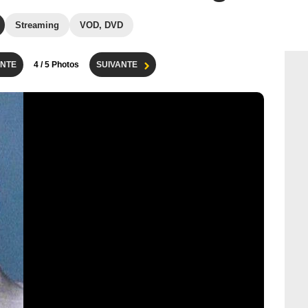
Streaming
VOD, DVD
NTE
4
/ 5 Photos
SUIVANTE