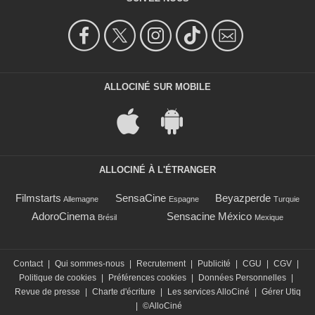
ALLOCINÉ SUR MOBILE
ALLOCINÉ À L'ÉTRANGER
Filmstarts
SensaCine
Beyazperde
Allemagne
Espagne
Turquie
AdoroCinema
Sensacine México
Brésil
Mexique
Contact
|
Qui sommes-nous
|
Recrutement
|
Publicité
|
CGU
|
CGV
|
Politique de cookies
|
Préférences cookies
|
Données Personnelles
|
Revue de presse
|
Charte d'écriture
|
Les services AlloCiné
|
Gérer Utiq
|
©AlloCiné