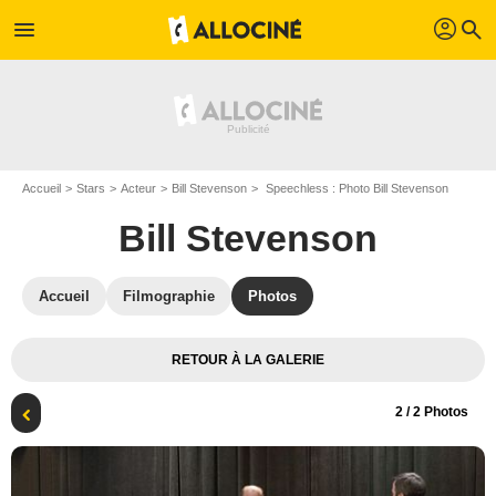
profil
menu
search
Accueil
Stars
Acteur
Bill Stevenson
Speechless : Photo Bill Stevenson
Bill Stevenson
Accueil
Filmographie
Photos
RETOUR À LA GALERIE
2
/ 2 Photos