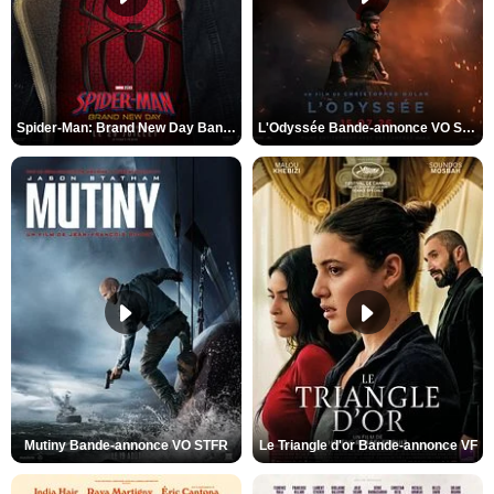
Spider-Man: Brand New Day Bande-annonce VO STFR
L'Odyssée Bande-annonce VO STFR
Mutiny Bande-annonce VO STFR
Le Triangle d'or Bande-annonce VF