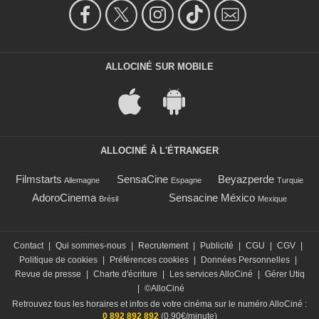
ALLOCINÉ SUR MOBILE
ALLOCINÉ À L'ÉTRANGER
Filmstarts
SensaCine
Beyazperde
Allemagne
Espagne
Turquie
AdoroCinema
Sensacine México
Brésil
Mexique
Contact
|
Qui sommes-nous
|
Recrutement
|
Publicité
|
CGU
|
CGV
|
Politique de cookies
|
Préférences cookies
|
Données Personnelles
|
Revue de presse
|
Charte d'écriture
|
Les services AlloCiné
|
Gérer Utiq
|
©AlloCiné
Retrouvez tous les horaires et infos de votre cinéma sur le numéro AlloCiné :
0 892 892 892
(0,90€/minute)