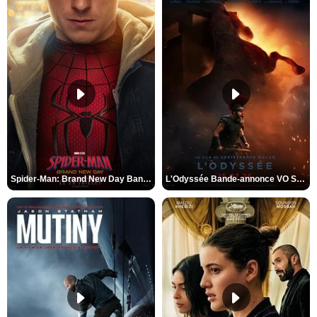
Spider-Man: Brand New Day Bande-annonce VO STFR
L'Odyssée Bande-annonce VO STFR