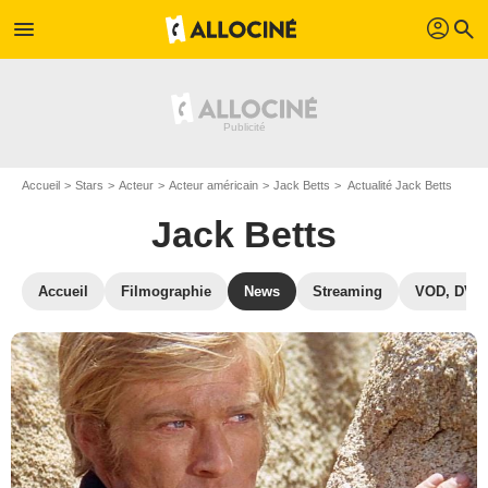
profil
menu
search
Accueil
Stars
Acteur
Acteur américain
Jack Betts
Actualité Jack Betts
Jack Betts
Accueil
Filmographie
News
Streaming
VOD, DVD