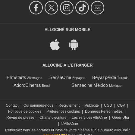
ALLOCINÉ SUR MOBILE
ALLOCINÉ À L'ÉTRANGER
Filmstarts
SensaCine
Beyazperde
Allemagne
Espagne
Turquie
AdoroCinema
Sensacine México
Brésil
Mexique
Contact
|
Qui sommes-nous
|
Recrutement
|
Publicité
|
CGU
|
CGV
|
Politique de cookies
|
Préférences cookies
|
Données Personnelles
|
Revue de presse
|
Charte d'écriture
|
Les services AlloCiné
|
Gérer Utiq
|
©AlloCiné
Retrouvez tous les horaires et infos de votre cinéma sur le numéro AlloCiné :