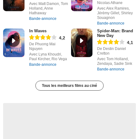
Nicolas Athane
Avec Matt Damon, Tom
Holland, Anne
Avec Alex Ramires,
Hathaway
Jérémy Gillet, Shirley
Souagnon
Bande-annonce
Bande-annonce
In Waves
Spider-Man: Brand
New Day
4,2
4,1
De Phuong Mai
Nguyen
De Destin Daniel
Cretton
Avec Lyna Khoudri,
Paul Kircher, Rio Vega
Avec Tom Holland,
Zendaya, Sadie Sink
Bande-annonce
Bande-annonce
Tous les meilleurs films au ciné