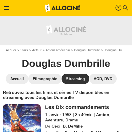
profil
menu
search
Accueil
Stars
Acteur
Acteur américain
Douglas Dumbrille
Douglas Dumbrille : Films et séries online
Douglas Dumbrille
Accueil
Filmographie
Streaming
VOD, DVD
Retrouvez tous les films et séries TV disponibles en
streaming avec Douglas Dumbrille
Les Dix commandements
1 janvier 1958
|
3h 40min
|
Action
,
Aventure
,
Drame
De
Cecil B. DeMille