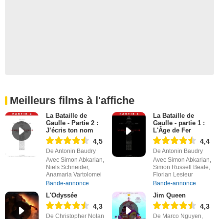
Meilleurs films à l'affiche
La Bataille de
La Bataille de
Gaulle - Partie 2 :
Gaulle - partie 1 :
J’écris ton nom
L'Âge de Fer
4,5
4,4
De Antonin Baudry
De Antonin Baudry
Avec Simon Abkarian,
Avec Simon Abkarian,
Niels Schneider,
Simon Russell Beale,
Anamaria Vartolomei
Florian Lesieur
Bande-annonce
Bande-annonce
L'Odyssée
Jim Queen
4,3
4,3
De Christopher Nolan
De Marco Nguyen,