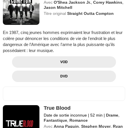
Avec
O'Shea Jackson Jr.
,
Corey Hawkins
,
Jason Mitchell
Titre original
Straight Outta Compton
En 1987, cinq jeunes hommes exprimaient leur frustration et leur
colère pour dénoncer les conditions de vie de l'endroit le plus
dangereux de l’Amérique avec l'arme la plus puissante qu'ils
possédaient : leur musique.
VOD
DVD
True Blood
Date de sortie inconnue
|
52 min
|
Drame
,
Fantastique
,
Romance
Avec
Anna Paquin
,
Stephen Moyer
,
Ryan