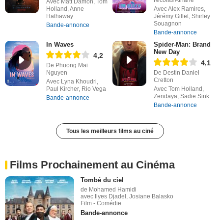
Nicolas Athane
Avec Matt Damon, Tom
Holland, Anne
Avec Alex Ramires,
Hathaway
Jérémy Gillet, Shirley
Souagnon
Bande-annonce
Bande-annonce
In Waves
Spider-Man: Brand
New Day
4,2
4,1
De Phuong Mai
Nguyen
De Destin Daniel
Cretton
Avec Lyna Khoudri,
Paul Kircher, Rio Vega
Avec Tom Holland,
Zendaya, Sadie Sink
Bande-annonce
Bande-annonce
Tous les meilleurs films au ciné
Films Prochainement au Cinéma
Tombé du ciel
de Mohamed Hamidi
avec Ilyes Djadel, Josiane Balasko
Film - Comédie
Bande-annonce