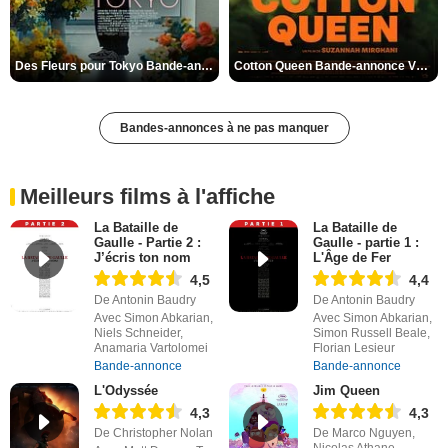
Des Fleurs pour Tokyo Bande-annonce VO STFR
Cotton Queen Bande-annonce VO STFR
Bandes-annonces à ne pas manquer
Meilleurs films à l'affiche
La Bataille de
La Bataille de
Gaulle - Partie 2 :
Gaulle - partie 1 :
J’écris ton nom
L'Âge de Fer
4,5
4,4
De Antonin Baudry
De Antonin Baudry
Avec Simon Abkarian,
Avec Simon Abkarian,
Niels Schneider,
Simon Russell Beale,
Anamaria Vartolomei
Florian Lesieur
Bande-annonce
Bande-annonce
L'Odyssée
Jim Queen
4,3
4,3
De Christopher Nolan
De Marco Nguyen,