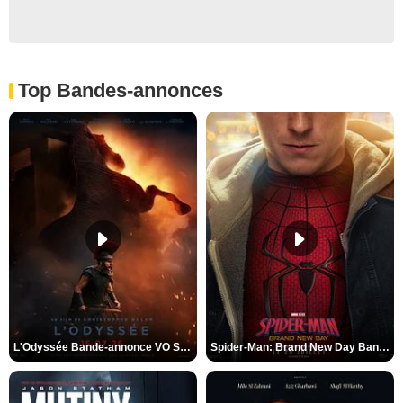
Top Bandes-annonces
L'Odyssée Bande-annonce VO STFR
Spider-Man: Brand New Day Bande-annonce VO STFR