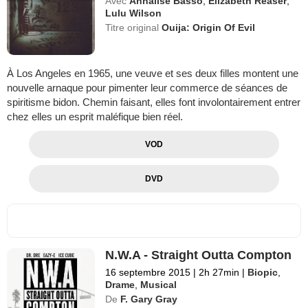
Avec
Annalise Basso
,
Elizabeth Reaser
,
Lulu Wilson
Titre original
Ouija: Origin Of Evil
À Los Angeles en 1965, une veuve et ses deux filles montent une
nouvelle arnaque pour pimenter leur commerce de séances de
spiritisme bidon. Chemin faisant, elles font involontairement entrer
chez elles un esprit maléfique bien réel.
VOD
DVD
N.W.A - Straight Outta Compton
16 septembre 2015
|
2h 27min
|
Biopic
,
Drame
,
Musical
De
F. Gary Gray