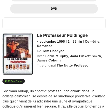
DVD
Le Professeur Foldingue
4 septembre 1996
|
1h 35min
|
Comédie
,
Romance
De
Tom Shadyac
Avec
Eddie Murphy
,
Jada Pinkett Smith
,
James Coburn
Titre original
The Nutty Professor
Dès 8 ans
Sherman Klump, un énorme professeur de chimie dans un
collège californien, se désole de sa surcharge pondérale, d'autant
plus qu'on vient de lui adjoindre une jeune et sympathique
collègue qu'il aimerait bien séduire. Il travaille depuis longtemps à