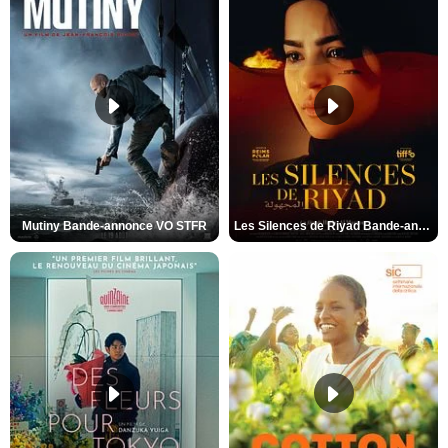
Mutiny Bande-annonce VO STFR
Les Silences de Riyad Bande-annonce VO STFR