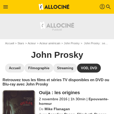
profil
menu
search
Accueil
Stars
Acteur
Acteur américain
John Prosky
John Prosky : ses Blu-Ray, DVD, VOD, SVOD
John Prosky
Accueil
Filmographie
Streaming
VOD, DVD
Retrouvez tous les films et séries TV disponibles en DVD ou
Blu-ray avec John Prosky
Ouija : les origines
2 novembre 2016
|
1h 30min
|
Epouvante-
horreur
De
Mike Flanagan