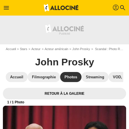
profil
menu
search
Accueil
Stars
Acteur
Acteur américain
John Prosky
Scandal : Photo Rose Abdoo, John Prosky
John Prosky
Accueil
Filmographie
Photos
Streaming
VOD, DV
RETOUR À LA GALERIE
1
/ 1 Photo