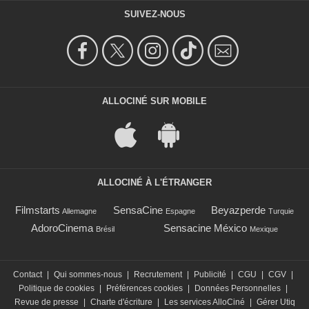
SUIVEZ-NOUS
ALLOCINÉ SUR MOBILE
ALLOCINÉ À L'ÉTRANGER
Filmstarts
SensaCine
Beyazperde
Allemagne
Espagne
Turquie
AdoroCinema
Sensacine México
Brésil
Mexique
Contact
|
Qui sommes-nous
|
Recrutement
|
Publicité
|
CGU
|
CGV
|
Politique de cookies
|
Préférences cookies
|
Données Personnelles
|
Revue de presse
|
Charte d'écriture
|
Les services AlloCiné
|
Gérer Utiq