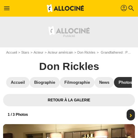
profil
menu
search
Accueil
Stars
Acteur
Acteur américain
Don Rickles
Grandfathered : Photo John Stamos, Deion Sanders, Don Rickles
Don Rickles
Accueil
Biographie
Filmographie
News
Photos
RETOUR À LA GALERIE
1
/ 3 Photos