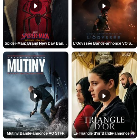
Spider-Man: Brand New Day Bande-annonce VO STFR
L'Odyssée Bande-annonce VO STFR
Mutiny Bande-annonce VO STFR
Le Triangle d'or Bande-annonce VF