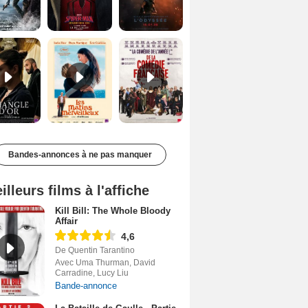
Le Triangle d'or Bande-annonce VF
Les Matins merveilleux Bande-annonce VF
De la Comédie-Française Teaser VF
Bandes-annonces à ne pas manquer
illeurs films à l'affiche
Kill Bill: The Whole Bloody
Affair
4,6
De Quentin Tarantino
Avec Uma Thurman, David
Carradine, Lucy Liu
Bande-annonce