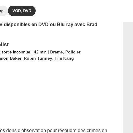
ng
VOD, DVD
 TV disponibles en DVD ou Blu-ray avec Brad
list
 sortie inconnue
|
42 min
|
Drame
,
Policier
imon Baker
,
Robin Tunney
,
Tim Kang
ires dons d'observation pour résoudre des crimes en