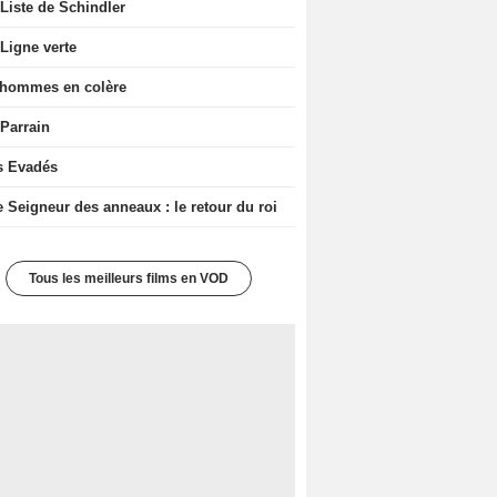
Liste de Schindler
Ligne verte
 hommes en colère
 Parrain
s Evadés
e Seigneur des anneaux : le retour du roi
Tous les meilleurs films en VOD