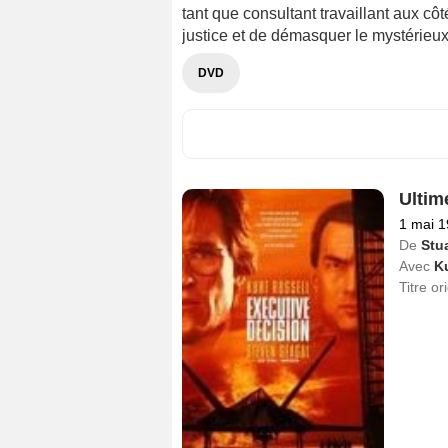
tant que consultant travaillant aux côt
justice et de démasquer le mystérieux 
DVD
Ultim
1 mai 
De
Stua
Avec
Ku
Titre or