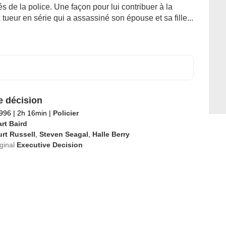
és de la police. Une façon pour lui contribuer à la
tueur en série qui a assassiné son épouse et sa fille...
e décision
1996
|
2h 16min
|
Policier
rt Baird
rt Russell
,
Steven Seagal
,
Halle Berry
iginal
Executive Decision