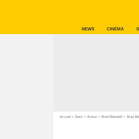
NEWS
CINÉMA
S
Accueil
Stars
Acteur
Brad Blaisdell
Brad Bl