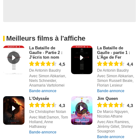
Meilleurs films à l'affiche
La Bataille de
La Bataille de
Gaulle - Partie 2 :
Gaulle - partie 1 :
J’écris ton nom
L'Âge de Fer
4,5
4,4
De Antonin Baudry
De Antonin Baudry
Avec Simon Abkarian,
Avec Simon Abkarian,
Niels Schneider,
Simon Russell Beale,
Anamaria Vartolomei
Florian Lesieur
Bande-annonce
Bande-annonce
L'Odyssée
Jim Queen
4,3
4,3
De Christopher Nolan
De Marco Nguyen,
Nicolas Athane
Avec Matt Damon, Tom
Holland, Anne
Avec Alex Ramires,
Hathaway
Jérémy Gillet, Shirley
Souagnon
Bande-annonce
Bande-annonce