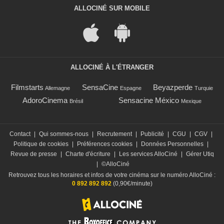
ALLOCINÉ SUR MOBILE
ALLOCINÉ À L'ÉTRANGER
Filmstarts
SensaCine
Beyazperde
Allemagne
Espagne
Turquie
AdoroCinema
Sensacine México
Brésil
Mexique
Contact
|
Qui sommes-nous
|
Recrutement
|
Publicité
|
CGU
|
CGV
|
Politique de cookies
|
Préférences cookies
|
Données Personnelles
|
Revue de presse
|
Charte d'écriture
|
Les services AlloCiné
|
Gérer Utiq
|
©AlloCiné
Retrouvez tous les horaires et infos de votre cinéma sur le numéro AlloCiné :
0 892 892 892
(0,90€/minute)