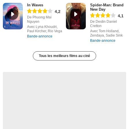
In Waves
Spider-Man: Brand
New Day
4,2
4,1
De Phuong Mai
Nguyen
De Destin Daniel
Cretton
Avec Lyna Khoudri,
Paul Kircher, Rio Vega
Avec Tom Holland,
Zendaya, Sadie Sink
Bande-annonce
Bande-annonce
Tous les meilleurs films au ciné