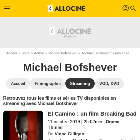
profil
menu
search
Accueil
Stars
Acteur
Michael Bofshever
Michael Bofshever : Films et séries online
Michael Bofshever
Accueil
Filmographie
Streaming
VOD, DVD
Retrouvez tous les films et séries TV disponibles en
streaming avec Michael Bofshever
El Camino : un film Breaking Bad
11 octobre 2019
|
2h 02min
|
Drame
,
Thriller
De
Vince Gilligan