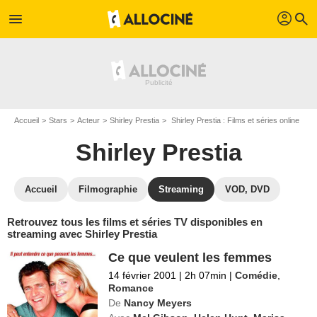
profil
menu
search
Accueil
Stars
Acteur
Shirley Prestia
Shirley Prestia : Films et séries online
Shirley Prestia
Accueil
Filmographie
Streaming
VOD, DVD
Retrouvez tous les films et séries TV disponibles en
streaming avec Shirley Prestia
Ce que veulent les femmes
14 février 2001
|
2h 07min
|
Comédie
,
Romance
De
Nancy Meyers