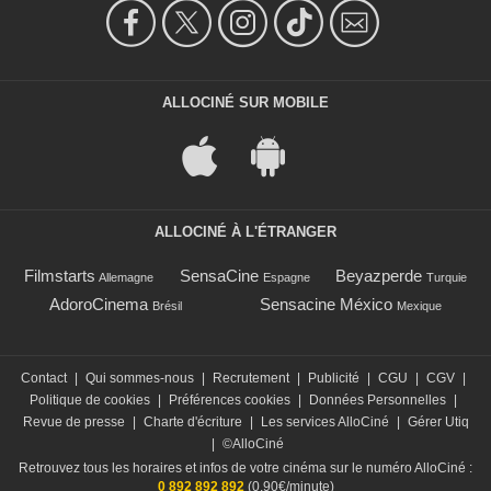
ALLOCINÉ SUR MOBILE
ALLOCINÉ À L'ÉTRANGER
Filmstarts
SensaCine
Beyazperde
Allemagne
Espagne
Turquie
AdoroCinema
Sensacine México
Brésil
Mexique
Contact
|
Qui sommes-nous
|
Recrutement
|
Publicité
|
CGU
|
CGV
|
Politique de cookies
|
Préférences cookies
|
Données Personnelles
|
Revue de presse
|
Charte d'écriture
|
Les services AlloCiné
|
Gérer Utiq
|
©AlloCiné
Retrouvez tous les horaires et infos de votre cinéma sur le numéro AlloCiné :
0 892 892 892
(0,90€/minute)