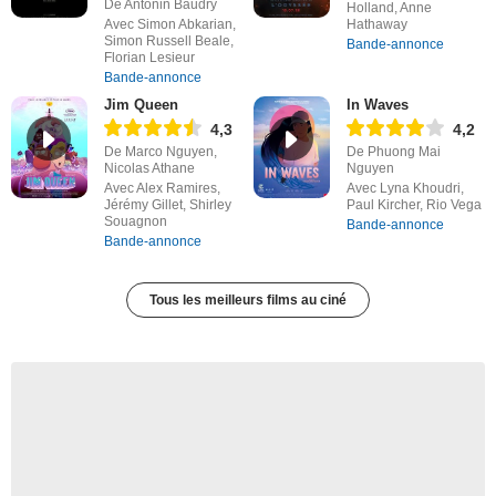
De Antonin Baudry
Holland, Anne
Avec Simon Abkarian,
Hathaway
Simon Russell Beale,
Bande-annonce
Florian Lesieur
Bande-annonce
Jim Queen
In Waves
4,3
4,2
De Marco Nguyen,
De Phuong Mai
Nicolas Athane
Nguyen
Avec Alex Ramires,
Avec Lyna Khoudri,
Jérémy Gillet, Shirley
Paul Kircher, Rio Vega
Souagnon
Bande-annonce
Bande-annonce
Tous les meilleurs films au ciné