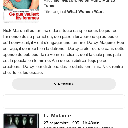
Avec
Mel Gibson
,
Helen Hunt
,
Marisa
Tomei
Titre original
What Women Want
Nick Marshall est un mâle dans toute sa splendeur. Le jour de
l'annonce de sa promotion, son patron lui apprend qu'au poste
qu'il convoitait, il vient d'engager une femme, Darcy Maguire. Fou
de rage, il compte bien la détrôner. Darcy a été recruté dans cette
agence de pub pour faire venir les clients dont la cible principale
est la population féminine. Afin de sensibiliser l'équipe de
créateurs, Darcy leur distribue des produits féminins. Nick rentre
chez lui et les essaie.
STREAMING
La Mutante
27 septembre 1995
|
1h 48min
|
Epouvante-horreur
,
Science Fiction
,