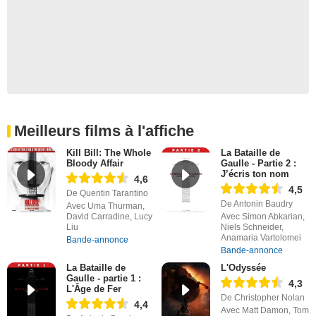
Meilleurs films à l'affiche
Kill Bill: The Whole
La Bataille de
Bloody Affair
Gaulle - Partie 2 :
J’écris ton nom
4,6
4,5
De Quentin Tarantino
De Antonin Baudry
Avec Uma Thurman,
David Carradine, Lucy
Avec Simon Abkarian,
Liu
Niels Schneider,
Anamaria Vartolomei
Bande-annonce
Bande-annonce
La Bataille de
L'Odyssée
Gaulle - partie 1 :
4,3
L'Âge de Fer
De Christopher Nolan
4,4
Avec Matt Damon, Tom