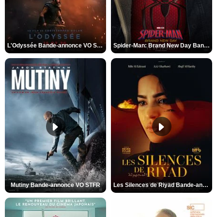
L'Odyssée Bande-annonce VO STFR
Spider-Man: Brand New Day Bande-annonce VO STFR
Mutiny Bande-annonce VO STFR
Les Silences de Riyad Bande-annonce VO STFR