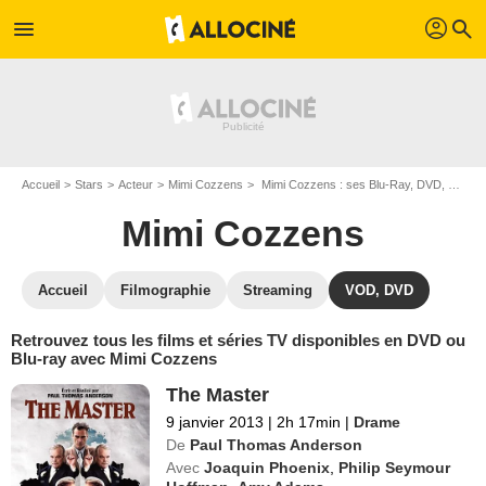
profil
menu
search
Accueil
Stars
Acteur
Mimi Cozzens
Mimi Cozzens : ses Blu-Ray, DVD, VOD, SVOD
Mimi Cozzens
Accueil
Filmographie
Streaming
VOD, DVD
Retrouvez tous les films et séries TV disponibles en DVD ou
Blu-ray avec Mimi Cozzens
The Master
9 janvier 2013
|
2h 17min
|
Drame
De
Paul Thomas Anderson
Avec
Joaquin Phoenix
,
Philip Seymour