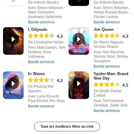
De Antonin Baudry
De Antonin Baudry
Avec Simon Abkarian,
Avec Simon Abkarian,
Niels Schneider,
Simon Russell Beale,
Anamaria Vartolomei
Florian Lesieur
Bande-annonce
Bande-annonce
L'Odyssée
Jim Queen
4,3
4,3
De Christopher Nolan
De Marco Nguyen,
Nicolas Athane
Avec Matt Damon, Tom
Holland, Anne
Avec Alex Ramires,
Hathaway
Jérémy Gillet, Shirley
Souagnon
Bande-annonce
Bande-annonce
In Waves
Spider-Man: Brand
New Day
4,2
4,1
De Phuong Mai
Nguyen
De Destin Daniel
Cretton
Avec Lyna Khoudri,
Paul Kircher, Rio Vega
Avec Tom Holland,
Zendaya, Sadie Sink
Bande-annonce
Bande-annonce
Tous les meilleurs films au ciné