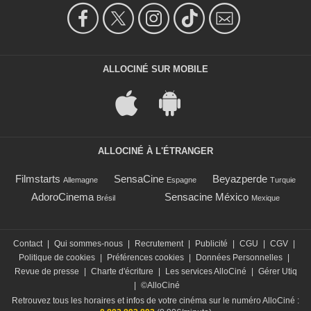
ALLOCINÉ SUR MOBILE
ALLOCINÉ À L'ÉTRANGER
Filmstarts
SensaCine
Beyazperde
Allemagne
Espagne
Turquie
AdoroCinema
Sensacine México
Brésil
Mexique
Contact
|
Qui sommes-nous
|
Recrutement
|
Publicité
|
CGU
|
CGV
|
Politique de cookies
|
Préférences cookies
|
Données Personnelles
|
Revue de presse
|
Charte d'écriture
|
Les services AlloCiné
|
Gérer Utiq
|
©AlloCiné
Retrouvez tous les horaires et infos de votre cinéma sur le numéro AlloCiné :