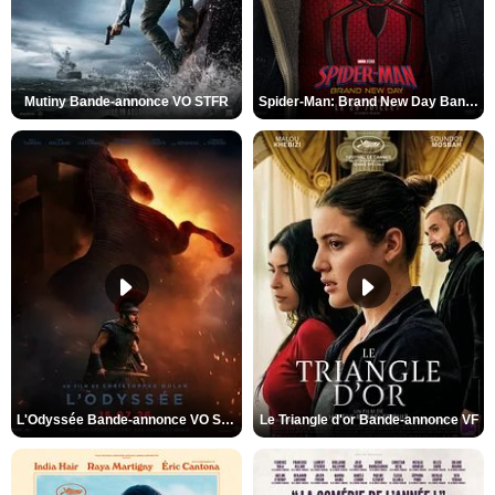
Mutiny Bande-annonce VO STFR
Spider-Man: Brand New Day Bande-annonce VO STFR
L'Odyssée Bande-annonce VO STFR
Le Triangle d'or Bande-annonce VF