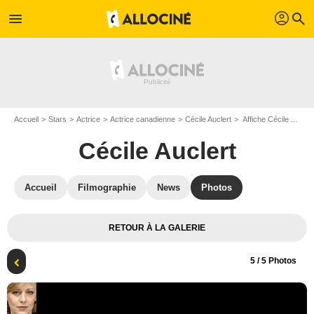
profil
menu
search
Accueil
Stars
Actrice
Actrice canadienne
Cécile Auclert
Affiche Cécile Auclert
Cécile Auclert
Accueil
Filmographie
News
Photos
RETOUR À LA GALERIE
5
/ 5 Photos