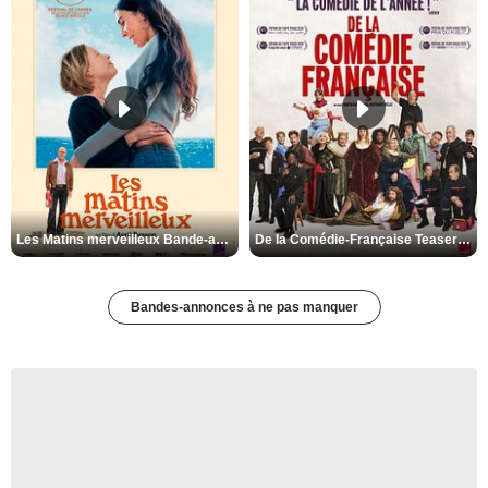
Les Matins merveilleux Bande-annonce VF
De la Comédie-Française Teaser VF
Bandes-annonces à ne pas manquer