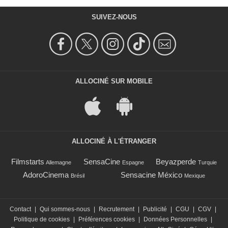
SUIVEZ-NOUS
ALLOCINÉ SUR MOBILE
ALLOCINÉ À L'ÉTRANGER
Filmstarts
SensaCine
Beyazperde
Allemagne
Espagne
Turquie
AdoroCinema
Sensacine México
Brésil
Mexique
Contact
|
Qui sommes-nous
|
Recrutement
|
Publicité
|
CGU
|
CGV
|
Politique de cookies
|
Préférences cookies
|
Données Personnelles
|