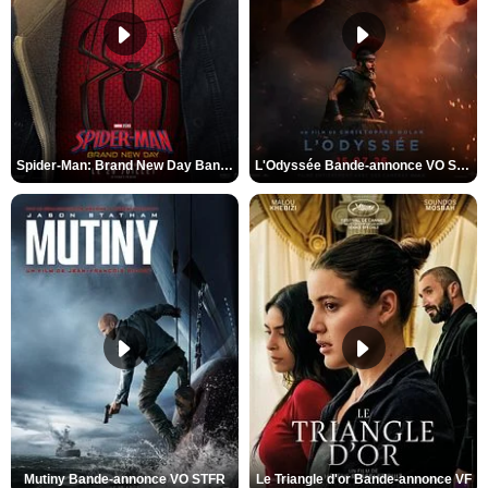
Spider-Man: Brand New Day Bande-annonce VO STFR
L'Odyssée Bande-annonce VO STFR
Mutiny Bande-annonce VO STFR
Le Triangle d'or Bande-annonce VF