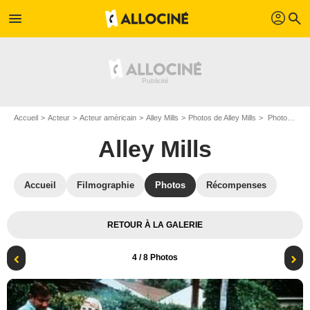
profil
menu
search
Accueil
Acteur
Acteur américain
Alley Mills
Photos de Alley Mills
Photo Dan Lauria, Alley Mills, Josh Saviano, Fred Savage, Jason Hervey, Olivia d'Abo
Alley Mills
Accueil
Filmographie
Photos
Récompenses
RETOUR À LA GALERIE
4
/ 8 Photos