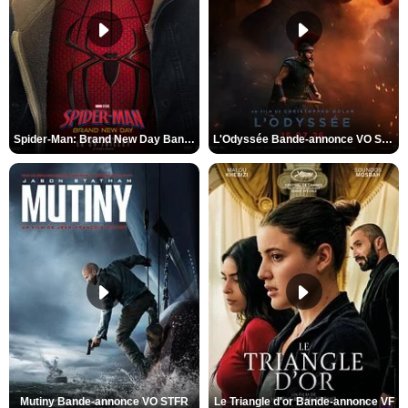
Spider-Man: Brand New Day Bande-annonce VO STFR
L'Odyssée Bande-annonce VO STFR
Mutiny Bande-annonce VO STFR
Le Triangle d'or Bande-annonce VF