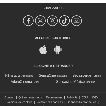
SUIVEZ-NOUS
ALLOCINÉ SUR MOBILE
ALLOCINÉ À L'ÉTRANGER
Filmstarts
SensaCine
Beyazperde
Allemagne
Espagne
Turquie
AdoroCinema
Sensacine México
Brésil
Mexique
Contact
|
Qui sommes-nous
|
Recrutement
|
Publicité
|
CGU
|
CGV
|
Politique de cookies
|
Préférences cookies
|
Données Personnelles
|