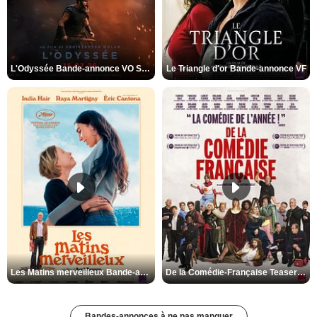
L'Odyssée Bande-annonce VO STFR
Le Triangle d'or Bande-annonce VF
Les Matins merveilleux Bande-annonce VF
De la Comédie-Française Teaser VF
Bandes-annonces à ne pas manquer