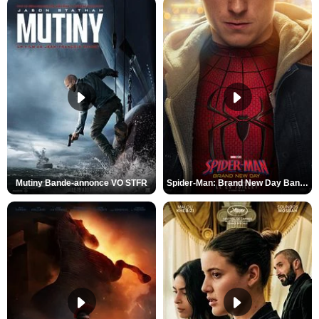
Mutiny Bande-annonce VO STFR
Spider-Man: Brand New Day Bande-annonce VO STFR