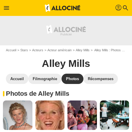
profil
menu
search
Accueil
Stars
Acteurs
Acteur américain
Alley Mills
Alley Mills : Photos de ses films et séries
Alley Mills
Accueil
Filmographie
Photos
Récompenses
Photos de Alley Mills