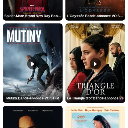
Spider-Man: Brand New Day Bande-annonce VO STFR
L'Odyssée Bande-annonce VO STFR
Mutiny Bande-annonce VO STFR
Le Triangle d'or Bande-annonce VF