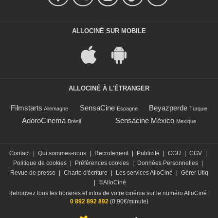
ALLOCINÉ SUR MOBILE
ALLOCINÉ À L'ÉTRANGER
Filmstarts
SensaCine
Beyazperde
Allemagne
Espagne
Turquie
AdoroCinema
Sensacine México
Brésil
Mexique
Contact
|
Qui sommes-nous
|
Recrutement
|
Publicité
|
CGU
|
CGV
|
Politique de cookies
|
Préférences cookies
|
Données Personnelles
|
Revue de presse
|
Charte d'écriture
|
Les services AlloCiné
|
Gérer Utiq
|
©AlloCiné
Retrouvez tous les horaires et infos de votre cinéma sur le numéro AlloCiné :
0 892 892 892
(0,90€/minute)