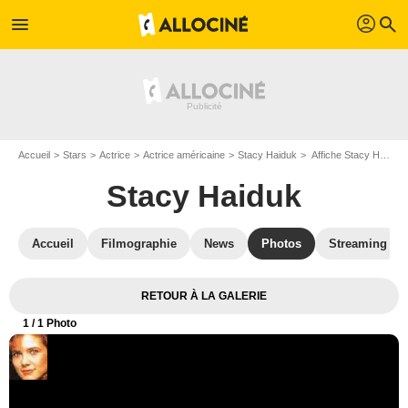
profil
menu
search
Accueil
Stars
Actrice
Actrice américaine
Stacy Haiduk
Affiche Stacy Haiduk
Stacy Haiduk
Accueil
Filmographie
News
Photos
Streaming
RETOUR À LA GALERIE
1
/ 1 Photo